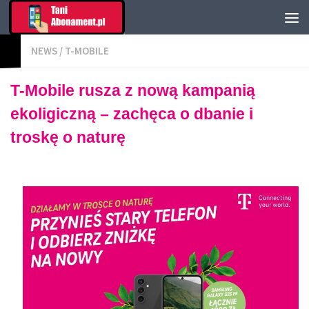
NEWS
/
T-MOBILE
T-Mobile rusza z nową kampanią
ekoligiczną – zachęca o dbanie i
troskę o naturę