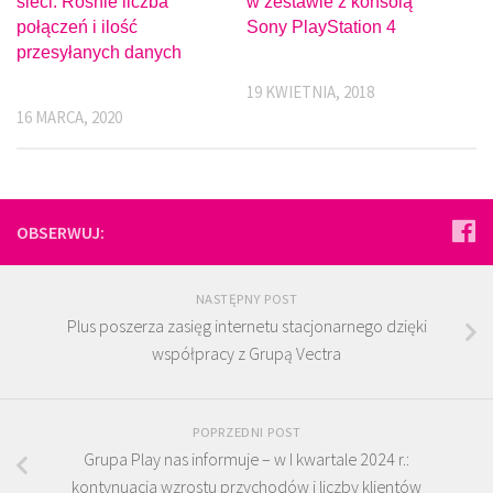
sieci. Rośnie liczba
w zestawie z konsolą
połączeń i ilość
Sony PlayStation 4
przesyłanych danych
19 KWIETNIA, 2018
16 MARCA, 2020
OBSERWUJ:
NASTĘPNY POST
Plus poszerza zasięg internetu stacjonarnego dzięki
współpracy z Grupą Vectra
POPRZEDNI POST
Grupa Play nas informuje – w I kwartale 2024 r.:
kontynuacja wzrostu przychodów i liczby klientów