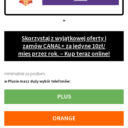
+
Skorzystaj z wyjątkowej oferty i
zamów CANAL+ za jedyne 10zł/
mies przez rok. – Kup teraz online!
minimalnie za podium:
w Plusie masz duży wybór telefonów:
PLUS
ORANGE