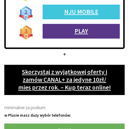
NJU MOBILE
PLAY
+
Skorzystaj z wyjątkowej oferty i
zamów CANAL+ za jedyne 10zł/
mies przez rok. – Kup teraz online!
minimalnie za podium:
w Plusie masz duży wybór telefonów: