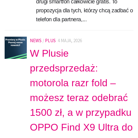
drugi smartfon całkowicie gratis. To
propozycja dla tych, którzy chcą zadbać o
telefon dla partnera,...
NEWS
/
PLUS
4 MAJA, 2026
W Plusie
przedsprzedaż:
motorola razr fold –
możesz teraz odebrać
1500 zł, a w przypadku
OPPO Find X9 Ultra do