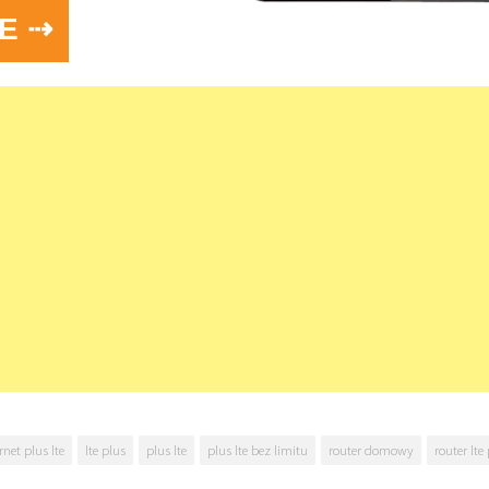
TE ⇢
rnet plus lte
lte plus
plus lte
plus lte bez limitu
router domowy
router lte