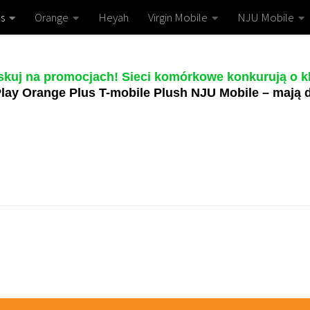
s
Orange
Heyah
Virgin Mobile
NJU Mobile
skuj na promocjach! Sieci komórkowe konkurują o kl
lay Orange Plus T-mobile Plush NJU Mobile – mają d