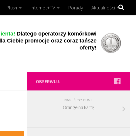
Plush
Internet+TV
Porady
Aktualności
ienta!
Dlatego operatorzy komórkowi
la Ciebie promocje oraz coraz tańsze
oferty!
OBSERWUJ:
NASTĘPNY POST
Orange na kartę