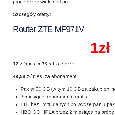
pracę przez wiele godzin.
Szczegóły oferty:
Router ZTE MF971V
1zł
12
zł/mies. x 36 rat za sprzęt
49,99
zł/mies. za abonament
Pakiet 50 GB (w tym 10 GB za zakup onlin
3 miesiące abonamentu gratis
LTE bez limitu danych po wyczerpaniu pak
HBO GO i IPLA przez 2 miesiące na próbę