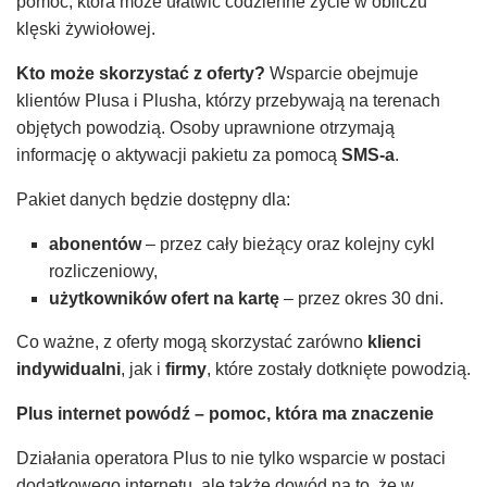
pomoc, która może ułatwić codzienne życie w obliczu
klęski żywiołowej.
Kto może skorzystać z oferty?
Wsparcie obejmuje
klientów Plusa i Plusha, którzy przebywają na terenach
objętych powodzią. Osoby uprawnione otrzymają
informację o aktywacji pakietu za pomocą
SMS-a
.
Pakiet danych będzie dostępny dla:
abonentów
– przez cały bieżący oraz kolejny cykl
rozliczeniowy,
użytkowników ofert na kartę
– przez okres 30 dni.
Co ważne, z oferty mogą skorzystać zarówno
klienci
indywidualni
, jak i
firmy
, które zostały dotknięte powodzią.
Plus internet powódź – pomoc, która ma znaczenie
Działania operatora Plus to nie tylko wsparcie w postaci
dodatkowego internetu, ale także dowód na to, że w