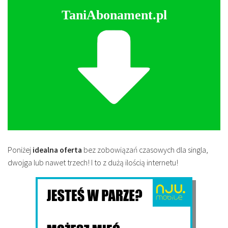
TaniAbonament.pl
Poniżej
idealna oferta
bez zobowiązań czasowych dla singla,
dwojga lub nawet trzech! I to z dużą ilością internetu!