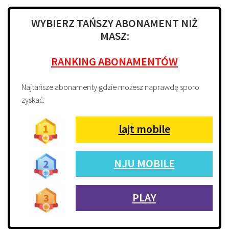
WYBIERZ TAŃSZY ABONAMENT NIŻ
MASZ:
RANKING ABONAMENTÓW
Najtańsze abonamenty gdzie możesz naprawdę sporo
zyskać:
lajt mobile
NJU MOBILE
PLAY