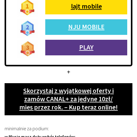
lajt mobile
NJU MOBILE
PLAY
+
Skorzystaj z wyjątkowej oferty i
zamów CANAL+ za jedyne 10zł/
mies przez rok. – Kup teraz online!
minimalnie za podium:
w Plusie masz duży wybór telefonów: