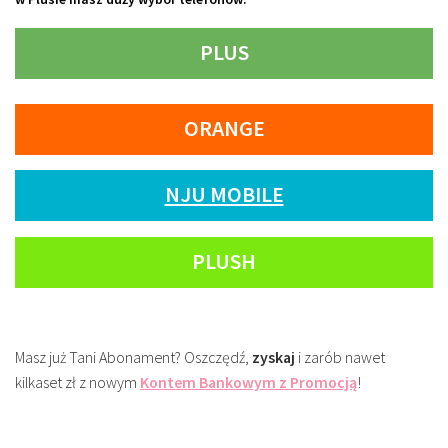
PLUS
ORANGE
NJU MOBILE
PLUSH
Masz już Tani Abonament? Oszczędź,
zyskaj
i zarób nawet
kilkaset zł z nowym
Kontem Bankowym z Promocją
!