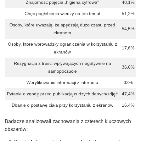
Znajomość pojęcia „higiena cyfrowa”
48,1%
Chęć pogłębienia wiedzy na ten temat
51,2%
Osoby, które uważają, że spędzają dużo czasu przed
54,5%
ekranem
Osoby, które wprowadziły ograniczenia w korzystaniu z
17,6%
ekranów
Rezygnacja z treści wpływających negatywnie na
36,6%
samopoczucie
Weryfikowanie informacji z internetu
33%
Pytanie o zgodę przed publikacją cudzych danych/zdjęć
47,4%
Dbanie o postawę ciała przy korzystaniu z ekranów
16,4%
Badacze analizowali zachowania z czterech kluczowych
obszarów: