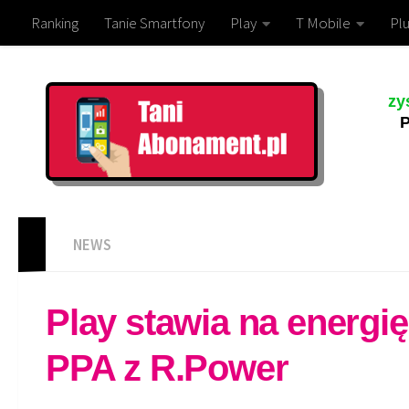
Ranking
Tanie Smartfony
Play
T Mobile
Plu
zy
P
NEWS
Play stawia na energ
PPA z R.Power