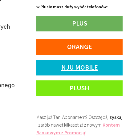
w Plusie masz duży wybór telefonów:
h
PLUS
wych
ORANGE
NJU MOBILE
żonego
PLUSH
Masz już Tani Abonament? Oszczędź,
zyskaj
i zarób nawet kilkaset zł z nowym
Kontem
Bankowym z Promocją
!