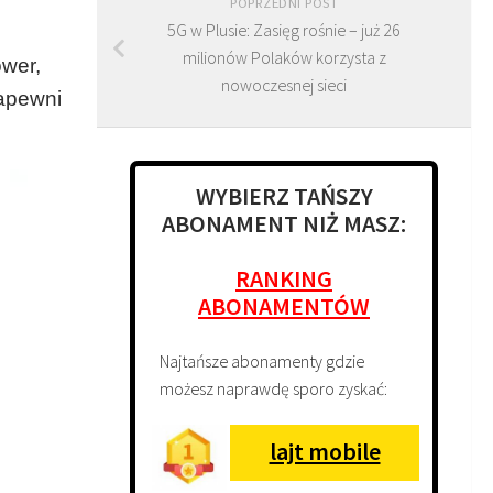
POPRZEDNI POST
5G w Plusie: Zasięg rośnie – już 26
milionów Polaków korzysta z
wer,
nowoczesnej sieci
zapewni
WYBIERZ TAŃSZY
ABONAMENT NIŻ MASZ:
RANKING
ABONAMENTÓW
Najtańsze abonamenty gdzie
możesz naprawdę sporo zyskać:
lajt mobile