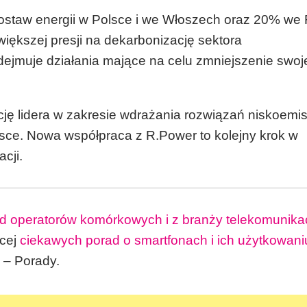
dostaw energii w Polsce i we Włoszech oraz 20% we 
iększej presji na dekarbonizację sektora
ejmuje działania mające na celu zmniejszenie swo
cję lidera w zakresie wdrażania rozwiązań niskoemi
olsce. Nowa współpraca z R.Power to kolejny krok w
cji.
od operatorów komórkowych i z branży telekomunika
ęcej
ciekawych porad o smartfonach i ich użytkowani
u – Porady.