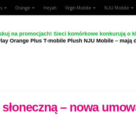
s
Orange
Heyah
Virgin Mobile
NJU Mobile
skuj na promocjach! Sieci komórkowe konkurują o kl
lay Orange Plus T-mobile Plush NJU Mobile – mają d
ię słoneczną – nowa umow