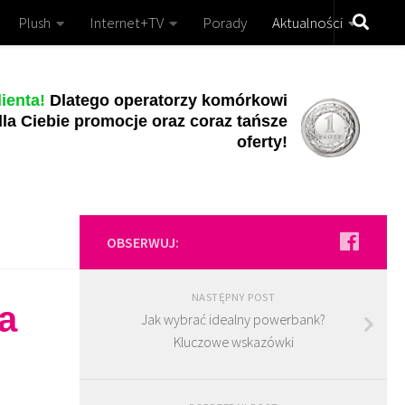
Plush
Internet+TV
Porady
Aktualności
ienta!
Dlatego operatorzy komórkowi
la Ciebie promocje oraz coraz tańsze
oferty!
OBSERWUJ:
NASTĘPNY POST
a
Jak wybrać idealny powerbank?
Kluczowe wskazówki