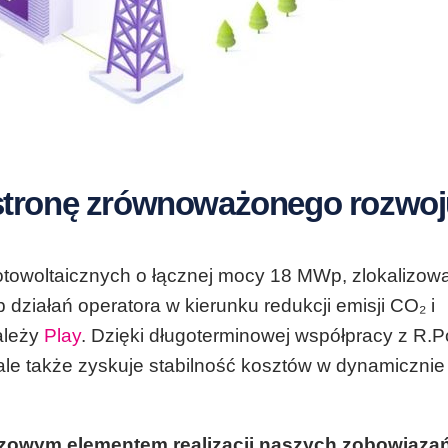
 stronę zrównoważonego rozwo
otowoltaicznych o łącznej mocy 18 MWp, zlokalizow
 działań operatora w kierunku redukcji emisji CO₂ i
ależy
Play
. Dzięki długoterminowej współpracy z R.P
, ale także zyskuje stabilność kosztów w dynamicznie
uczowym elementem realizacji naszych zobowiąza