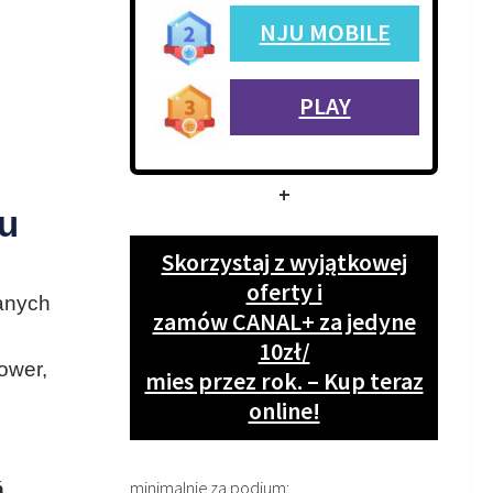
NJU MOBILE
PLAY
+
ju
Skorzystaj z wyjątkowej
oferty i
anych
zamów CANAL+ za jedyne
10zł/
ower,
mies przez rok. – Kup teraz
online!
minimalnie za podium:
ń