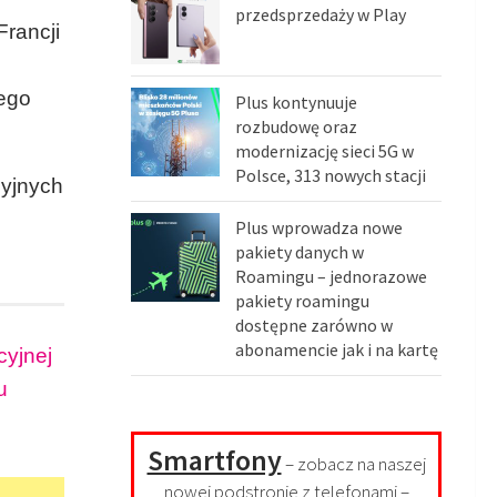
przedsprzedaży w Play
Francji
jego
Plus kontynuuje
rozbudowę oraz
modernizację sieci 5G w
Polsce, 313 nowych stacji
syjnych
Plus wprowadza nowe
pakiety danych w
Roamingu – jednorazowe
pakiety roamingu
dostępne zarówno w
abonamencie jak i na kartę
cyjnej
u
Smartfony
– zobacz na naszej
nowej podstronie z telefonami –