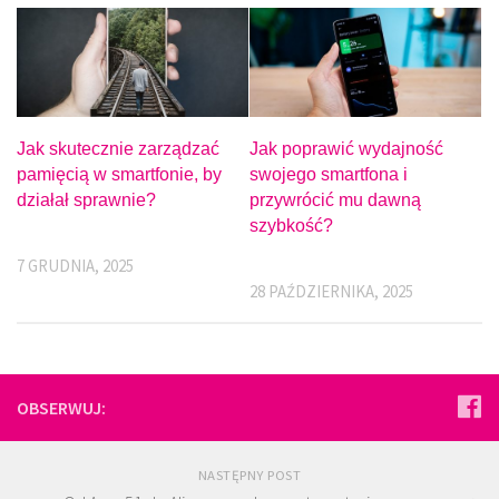
Jak skutecznie zarządzać
Jak poprawić wydajność
pamięcią w smartfonie, by
swojego smartfona i
działał sprawnie?
przywrócić mu dawną
szybkość?
7 GRUDNIA, 2025
28 PAŹDZIERNIKA, 2025
OBSERWUJ:
NASTĘPNY POST