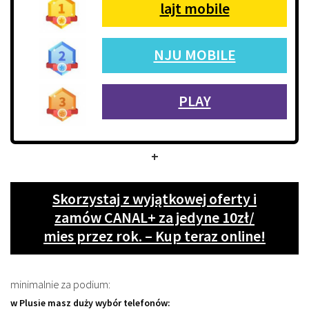
lajt mobile
NJU MOBILE
PLAY
+
Skorzystaj z wyjątkowej oferty i
zamów CANAL+ za jedyne 10zł/
mies przez rok. – Kup teraz online!
minimalnie za podium:
w Plusie masz duży wybór telefonów: