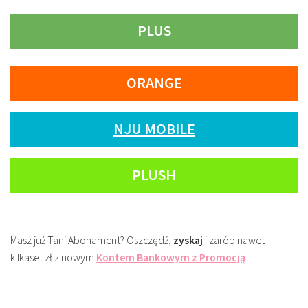
PLUS
ORANGE
NJU MOBILE
PLUSH
Masz już Tani Abonament? Oszczędź,
zyskaj
i zarób nawet
kilkaset zł z nowym
Kontem Bankowym z Promocją
!