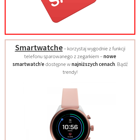
Smartwatche
– korzystaj wygodnie z funkcji
telefonu sparowanego z zegarkiem –
nowe
smartwatch’e
dostępne w
najniższych cenach
. Bądź
trendy!