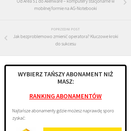
Od Area 51 do Alienware – komputery stacjonarne w
mobilnej formie na AG-Notebooki
POPRZEDNI POST
Jak bezproblemowo zmienić operatora? Kluczowe kroki
do sukcesu
WYBIERZ TAŃSZY ABONAMENT NIŻ
MASZ:
RANKING ABONAMENTÓW
Najtańsze abonamenty gdzie możesz naprawdę sporo
zyskać: