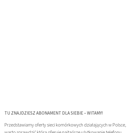
TU ZNAJDZIESZ ABONAMENT DLA SIEBIE – WITAMY!
Przedstawiamy oferty sieci komórkowych działających w Polsce,
warto sprawdzić która oferuje najtańsze użytkowanie telefonu.