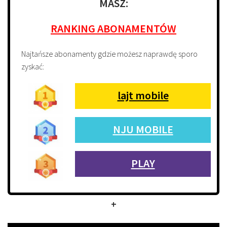
MASZ:
RANKING ABONAMENTÓW
Najtańsze abonamenty gdzie możesz naprawdę sporo
zyskać:
lajt mobile
NJU MOBILE
PLAY
+