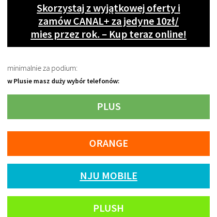
Skorzystaj z wyjątkowej oferty i
zamów CANAL+ za jedyne 10zł/
mies przez rok. – Kup teraz online!
minimalnie za podium:
w Plusie masz duży wybór telefonów:
PLUS
ORANGE
NJU MOBILE
PLUSH