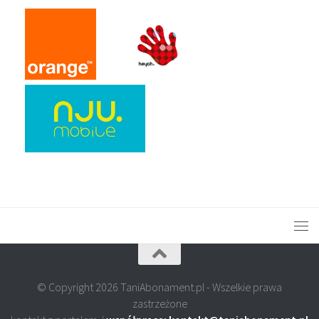
© Copyright 2026 TaniAbonament.pl - Wszelkie prawa
zastrzeżone