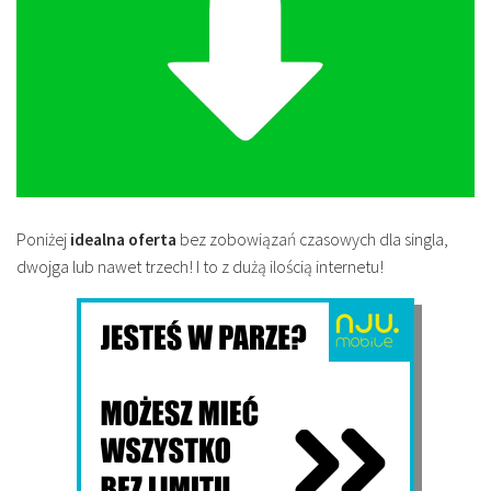
Poniżej
idealna oferta
bez zobowiązań czasowych dla singla,
dwojga lub nawet trzech! I to z dużą ilością internetu!