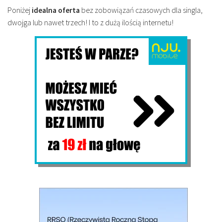
Poniżej
idealna oferta
bez zobowiązań czasowych dla singla,
dwojga lub nawet trzech! I to z dużą ilością internetu!