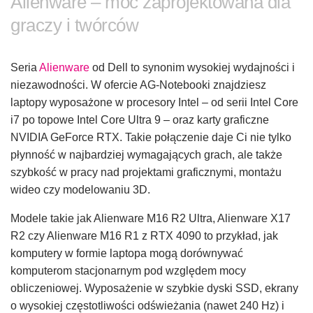
Alienware – moc zaprojektowana dla
graczy i twórców
Seria
Alienware
od Dell to synonim wysokiej wydajności i
niezawodności. W ofercie AG-Notebooki znajdziesz
laptopy wyposażone w procesory Intel – od serii Intel Core
i7 po topowe Intel Core Ultra 9 – oraz karty graficzne
NVIDIA GeForce RTX. Takie połączenie daje Ci nie tylko
płynność w najbardziej wymagających grach, ale także
szybkość w pracy nad projektami graficznymi, montażu
wideo czy modelowaniu 3D.
Modele takie jak Alienware M16 R2 Ultra, Alienware X17
R2 czy Alienware M16 R1 z RTX 4090 to przykład, jak
komputery w formie laptopa mogą dorównywać
komputerom stacjonarnym pod względem mocy
obliczeniowej. Wyposażenie w szybkie dyski SSD, ekrany
o wysokiej częstotliwości odświeżania (nawet 240 Hz) i