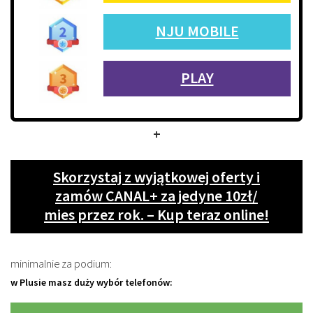
NJU MOBILE
PLAY
+
Skorzystaj z wyjątkowej oferty i
zamów CANAL+ za jedyne 10zł/
mies przez rok. – Kup teraz online!
minimalnie za podium:
w Plusie masz duży wybór telefonów: