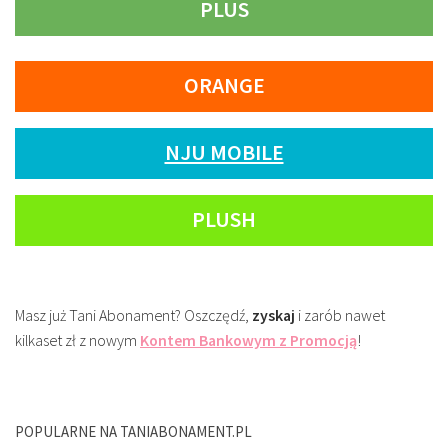
PLUS
ORANGE
NJU MOBILE
PLUSH
Masz już Tani Abonament? Oszczędź,
zyskaj
i zarób nawet
kilkaset zł z nowym
Kontem Bankowym z Promocją
!
POPULARNE NA TANIABONAMENT.PL