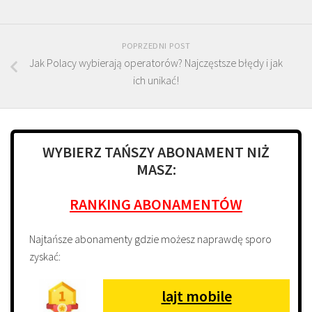
POPRZEDNI POST
Jak Polacy wybierają operatorów? Najczęstsze błędy i jak
ich unikać!
WYBIERZ TAŃSZY ABONAMENT NIŻ
MASZ:
RANKING ABONAMENTÓW
Najtańsze abonamenty gdzie możesz naprawdę sporo
zyskać:
lajt mobile