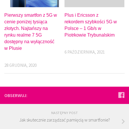
Pierwszy smartfon z 5G w
Plus i Ericsson z
cenie poniżej tysiąca
rekordem szybkości 5G w
złotych. Najtańszy na
Polsce – 1 Gb/s w
rynku realme 7 5G
Piotrkowie Trybunalskim
dostępny na wyłączność
w Plusie
6 PAŹDZIERNIKA, 2021
28 GRUDNIA, 2020
OBSERWUJ:
NASTĘPNY POST
Jak skutecznie zarządzać pamięcią w smartfonie?