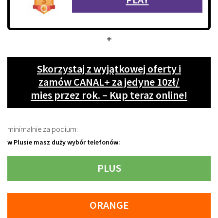
+
Skorzystaj z wyjątkowej oferty i
zamów CANAL+ za jedyne 10zł/
mies przez rok. – Kup teraz online!
minimalnie za podium:
w Plusie masz duży wybór telefonów:
PLUS
ORANGE