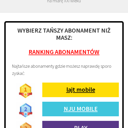
na miarę XXI wieku
WYBIERZ TAŃSZY ABONAMENT NIŻ
MASZ:
RANKING ABONAMENTÓW
Najtańsze abonamenty gdzie możesz naprawdę sporo
zyskać:
lajt mobile
NJU MOBILE
PLAY