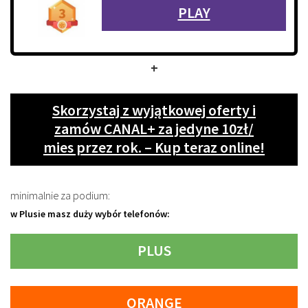
PLAY
+
Skorzystaj z wyjątkowej oferty i
zamów CANAL+ za jedyne 10zł/
mies przez rok. – Kup teraz online!
minimalnie za podium:
w Plusie masz duży wybór telefonów:
PLUS
ORANGE