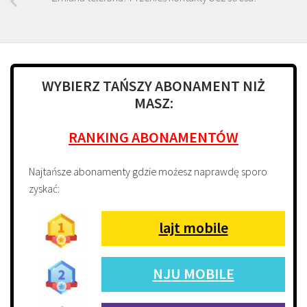
WYBIERZ TAŃSZY ABONAMENT NIŻ
MASZ:
RANKING ABONAMENTÓW
Najtańsze abonamenty gdzie możesz naprawdę sporo
zyskać:
lajt mobile
NJU MOBILE