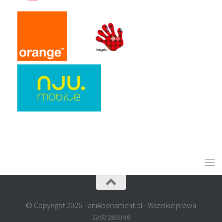
© Copyright 2026 TaniAbonament.pl - Wszelkie prawa
zastrzeżone