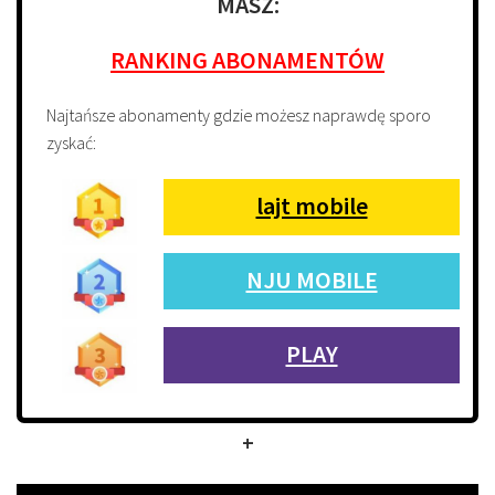
MASZ:
RANKING ABONAMENTÓW
Najtańsze abonamenty gdzie możesz naprawdę sporo
zyskać:
lajt mobile
NJU MOBILE
PLAY
+