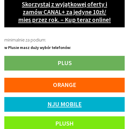
Skorzystaj z wyjątkowej oferty i
zamów CANAL+ za jedyne 10zł/
mies przez rok. – Kup teraz online!
minimalnie za podium:
w Plusie masz duży wybór telefonów:
PLUS
ORANGE
NJU MOBILE
PLUSH