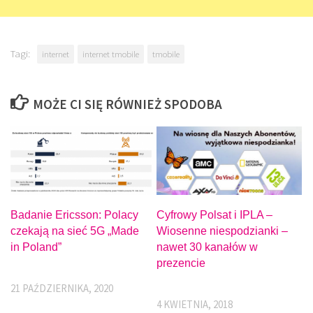
Tagi:
internet
internet tmobile
tmobile
MOŻE CI SIĘ RÓWNIEŻ SPODOBA
Badanie Ericsson: Polacy
Cyfrowy Polsat i IPLA –
czekają na sieć 5G „Made
Wiosenne niespodzianki –
in Poland”
nawet 30 kanałów w
prezencie
21 PAŹDZIERNIKA, 2020
4 KWIETNIA, 2018