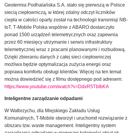
Geotermia Podhalańska S.A. stało się pierwszą w Polsce
siecią ciepłowniczą, w której zdalny odczyt liczników
ciepła w całości oparty został na technologii transmisji NB-
IoT. T‑Mobile Polska wspólnie z ABARO dostarczyło
ponad 1500 urządzeń telemetrycznych oraz zapewnia
przez 60 miesięcy utrzymanie i serwis infrastruktury
telemetrycznej wraz z pracami planowanymi i rozbudową.
Dzięki zbieraniu danych z całej sieci ciepłowniczej
możliwa będzie optymalizacja zużycia energii oraz
poprawa komfortu obsługi klientów. Więcej na ten temat
można dowiedzieć się z filmu dostępnego pod adresem:
https://www.youtube.com/watch?v=DdxR5TbIbKA
Inteligentne zarządzanie odpadami
W Wałbrzychu, dla Miejskiego Zakładu Usług
Komunalnych, T-Mobile stworzył i uruchomił rozwiązanie z
obszaru tzw. waste management. Inteligentny system
zarządzania odpadami w pierwszej kolejności objął ok.