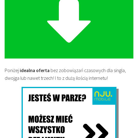
Poniżej
idealna oferta
bez zobowiązań czasowych dla singla,
dwojga lub nawet trzech! I to z dużą ilością internetu!