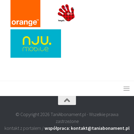
© Copyright 2026 TaniAbonament.pl - Wszelkie prawa
zastrzeżone
kontakt z portalem /
współpraca: kontakt@taniabonament.pl