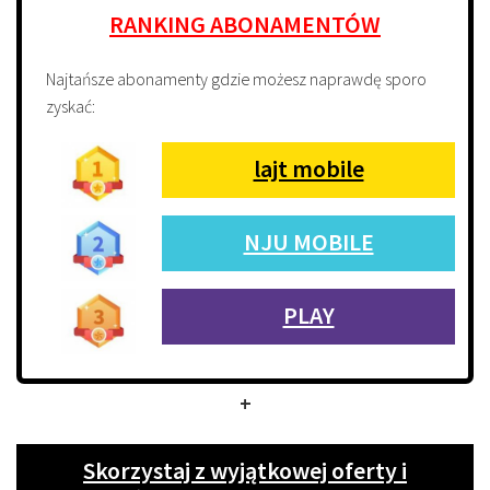
RANKING ABONAMENTÓW
Najtańsze abonamenty gdzie możesz naprawdę sporo
zyskać:
lajt mobile
NJU MOBILE
PLAY
+
Skorzystaj z wyjątkowej oferty i