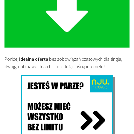
Poniżej
idealna oferta
bez zobowiązań czasowych dla singla,
dwojga lub nawet trzech! I to z dużą ilością internetu!