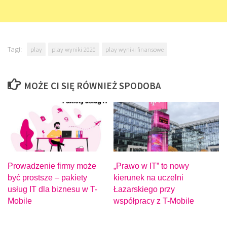
Tagi:
play
play wyniki 2020
play wyniki finansowe
MOŻE CI SIĘ RÓWNIEŻ SPODOBA
Prowadzenie firmy może
„Prawo w IT” to nowy
być prostsze – pakiety
kierunek na uczelni
usług IT dla biznesu w T-
Łazarskiego przy
Mobile
współpracy z T-Mobile