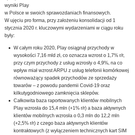
wyniki Play
w Polsce w swoich sprawozdaniach finansowych.
W ujęciu pro forma, przy założeniu konsolidacji od 1
stycznia 2020 r. kluczowymi wydarzeniami w ciągu roku
były:
W całym roku 2020, Play osiągnął przychody w
wysokości 7,16 mld zł, co oznacza wzrost o 1,7% r/r,
przy czym przychody z usług wzrosły o 4,9%, na co
wpływ miał wzrost ARPU z usług telefonii komórkowej
równoważący spadek przychodów ze sprzedaży
towarów – z powodu pandemii Covid-19 oraz
kilkutygodniowego zamknięcia sklepów.
Całkowita baza raportowanych klientów mobilnych
Play wzrosła do 15,4 mln (+1% r/r) a baza aktywnych
klientów mobilnych wzrosła o 0,3 mln do 12,2 mln
(+2,5% r/r) z czego baza aktywnych klientów
kontraktowych (z wyłączeniem technicznych kart SIM