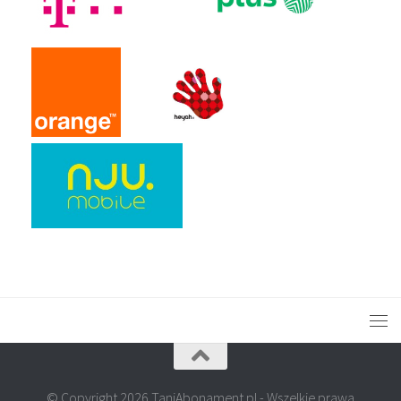
© Copyright 2026 TaniAbonament.pl - Wszelkie prawa