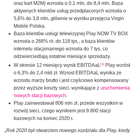
oraz kart M2M) wzrosła o 0,1 mln, do 8,4 mln. Baza
aktywnych klientów usług przedpłaconych wzrosła o
5,6% do 3,8 mln, głównie w wyniku przejęcia Virgin
Mobile Polska.
Baza klientów usługi telewizyjnej Play NOW TV BOX
wzrosła o 268% r/r, do 118 tys., a baza klientów
internetu stacjonarnego wzrosła do 7 tys. co
odzwierciedlają ostatnie miesiące sprzedaży.
[1]
W okresie 12 miesięcy wynik EBITDAaL
Play wzrósł
o 6,3% do 2,4 mld zł. Wzrost EBITDAaL wynika ze
wzrostu marży brutto i jest częściowo kompensowany
przez wyższe koszty sieci, wynikające z
uruchomienia
nowych stacji bazowych
.
Play zainwestował 806 mln zł, przede wszystkim w
rozwój sieci, czego wynikiem jest 8 800 stacji
bazowych na koniec 2020 r.
„Rok
2020 był
otwarciem nowego rozdziału dla Play
,
kiedy