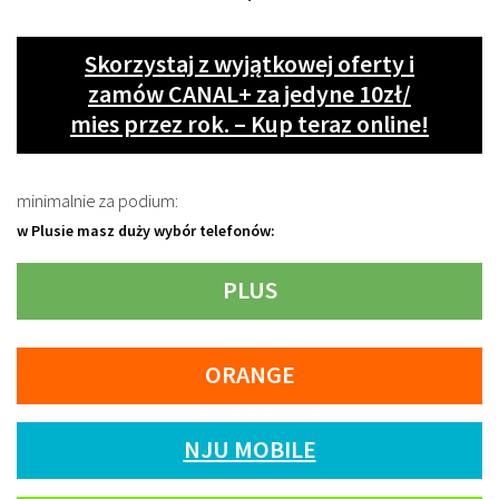
Skorzystaj z wyjątkowej oferty i
zamów CANAL+ za jedyne 10zł/
mies przez rok. – Kup teraz online!
minimalnie za podium:
w Plusie masz duży wybór telefonów:
PLUS
ORANGE
NJU MOBILE