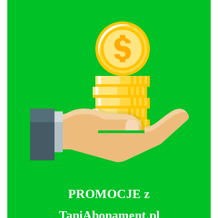
PROMOCJE z
TaniAbonament.pl