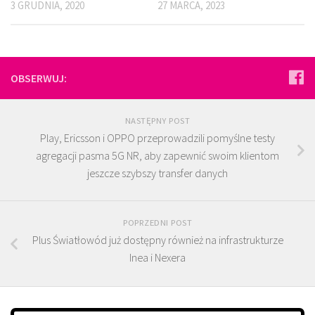
3 GRUDNIA, 2020
27 MARCA, 2023
OBSERWUJ:
NASTĘPNY POST
Play, Ericsson i OPPO przeprowadzili pomyślne testy
agregacji pasma 5G NR, aby zapewnić swoim klientom
jeszcze szybszy transfer danych
POPRZEDNI POST
Plus Światłowód już dostępny również na infrastrukturze
Inea i Nexera