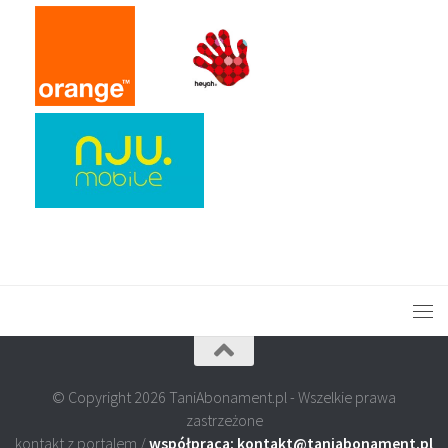
© Copyright 2026 TaniAbonament.pl - Wszelkie prawa
zastrzeżone
kontakt z portalem /
współpraca: kontakt@taniabonament.pl