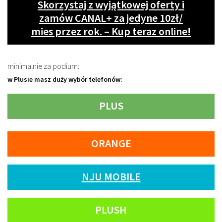
Skorzystaj z wyjątkowej oferty i
zamów CANAL+ za jedyne 10zł/
mies przez rok. – Kup teraz online!
minimalnie za podium:
w Plusie masz duży wybór telefonów:
PLUS
ORANGE
NJU MOBILE
PLUSH