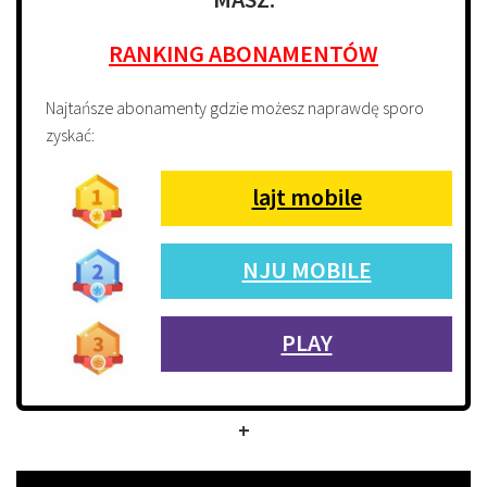
RANKING ABONAMENTÓW
Najtańsze abonamenty gdzie możesz naprawdę sporo
zyskać:
lajt mobile
NJU MOBILE
PLAY
+