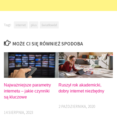
Tagi:
internet
plus
światłowód
MOŻE CI SIĘ RÓWNIEŻ SPODOBA
Najważniejsze parametry
Ruszył rok akademicki,
internetu – jakie czynniki
dobry internet niezbędny
są kluczowe
2 PAŹDZIERNIKA, 2020
14 SIERPNIA, 2023