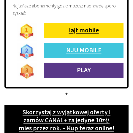
Najtańsze abonamenty gdzie możesz naprawdę sporo
zyskać:
lajt mobile
NJU MOBILE
PLAY
+
Skorzystaj z wyjątkowej oferty i
zamów CANAL+ za jedyne 10zł/
mies przez rok. – Kup teraz online!