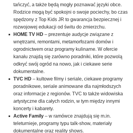
tańczyć, a także będą mogły poznawać języki obce.
Rodzice mogą być spokojni o swoje pociechy, bo czas
spędzony z Top Kids JR to gwarancja bezpiecznej i
rozwojowej edukacji od świtu do zmierzchu.
HOME TV HD
– prezentuje audycje związane z
wnętrzami, remontami, metamorfozami domów i
ogrodnictwem oraz programy kulinarne. W ofercie
kanału znajdą się zarówno poradniki, które pozwolą
odkryć swój ogród na nowo, jak i ciekawe serie
dokumentalne.
TVC HD
– kultowe filmy i seriale, ciekawe programy
poradnikowe, seriale animowane dla najmłodszych
oraz informacje z regionów. TVC to także widowiska
artystyczne dla całych rodzin, w tym między innymi
koncerty i kabarety.
Active Family
– w ramówce znajdują się m.in.
teleturnieje, programy typu talk-show, materiały
dokumentalne oraz reality shows.