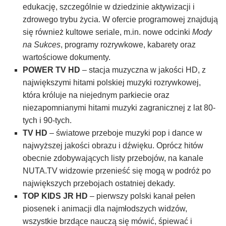
edukację, szczególnie w dziedzinie aktywizacji i
zdrowego trybu życia. W ofercie programowej znajdują
się również kultowe seriale, m.in. nowe odcinki
Mody
na Sukces
, programy rozrywkowe, kabarety oraz
wartościowe dokumenty.
POWER TV HD
– stacja muzyczna w jakości HD, z
największymi hitami polskiej muzyki rozrywkowej,
która króluje na niejednym parkiecie oraz
niezapomnianymi hitami muzyki zagranicznej z lat 80-
tych i 90-tych.
TV HD
– światowe przeboje muzyki pop i dance w
najwyższej jakości obrazu i dźwięku. Oprócz hitów
obecnie zdobywających listy przebojów, na kanale
NUTA.TV widzowie przenieść się mogą w podróż po
największych przebojach ostatniej dekady.
TOP KIDS JR HD
– pierwszy polski kanał pełen
piosenek i animacji dla najmłodszych widzów,
wszystkie brzdące nauczą się mówić, śpiewać i