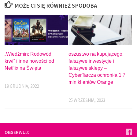
MOŻE CI SIĘ RÓWNIEŻ SPODOBA
„Wiedźmin: Rodowód
oszustwo na kupującego,
krwi” i inne nowości od
fałszywe inwestycje i
Netflix na Święta
fałszywe sklepy –
CyberTarcza ochroniła 1,7
mln klientów Orange
19 GRUDNIA, 2022
25 WRZEŚNIA, 2023
OBSERWUJ: