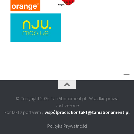
© Copyright 2026 TaniAbonament.pl - Wszelkie prawa
zastrzeżone
kontakt z portalem /
współpraca: kontakt@taniabonament.pl
Polityka Prywatności