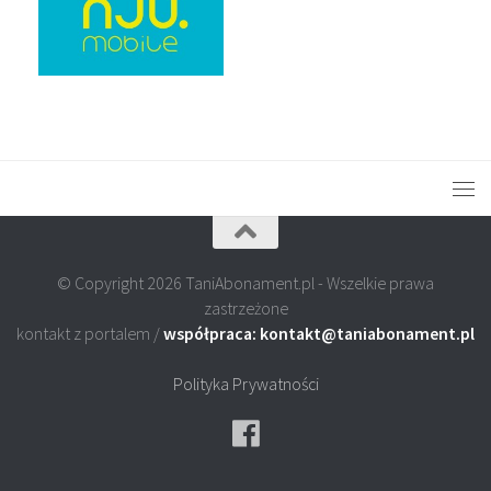
© Copyright 2026 TaniAbonament.pl - Wszelkie prawa
zastrzeżone
kontakt z portalem /
współpraca: kontakt@taniabonament.pl
Polityka Prywatności