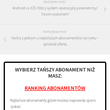
NASTĘPNY POST
Android vs. iOS: Który system operacyjny powinien być
Twoim wyborem?
POPRZEDNI POST
Vectra z jednym z najtańszych abonamentów na rynku –
sprawdź ofertę
WYBIERZ TAŃSZY ABONAMENT NIŻ
MASZ:
RANKING ABONAMENTÓW
Najtańsze abonamenty gdzie możesz naprawdę sporo
zyskać: