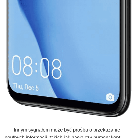
Innym sygnałem może być prośba o przekazanie
poufnych informacji, takich jak hasła czy numery kont