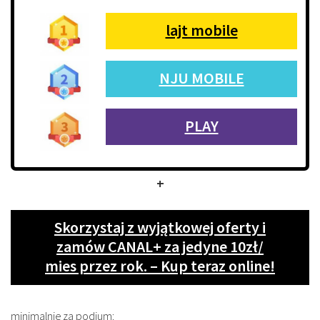
lajt mobile
NJU MOBILE
PLAY
+
Skorzystaj z wyjątkowej oferty i
zamów CANAL+ za jedyne 10zł/
mies przez rok. – Kup teraz online!
minimalnie za podium: