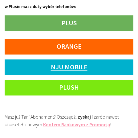
w Plusie masz duży wybór telefonów:
PLUS
ORANGE
NJU MOBILE
PLUSH
Masz już Tani Abonament? Oszczędź,
zyskaj
i zarób nawet
kilkaset zł z nowym
Kontem Bankowym z Promocją
!