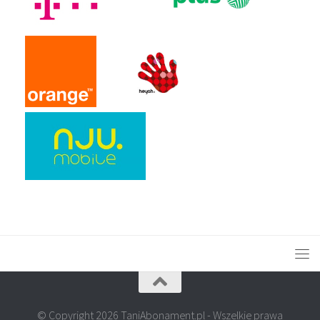
© Copyright 2026 TaniAbonament.pl - Wszelkie prawa