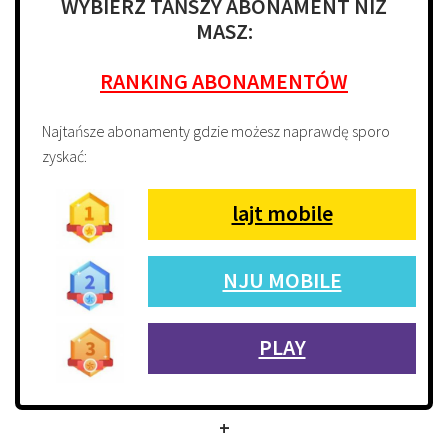
WYBIERZ TAŃSZY ABONAMENT NIŻ
MASZ:
RANKING ABONAMENTÓW
Najtańsze abonamenty gdzie możesz naprawdę sporo
zyskać:
lajt mobile
NJU MOBILE
PLAY
+