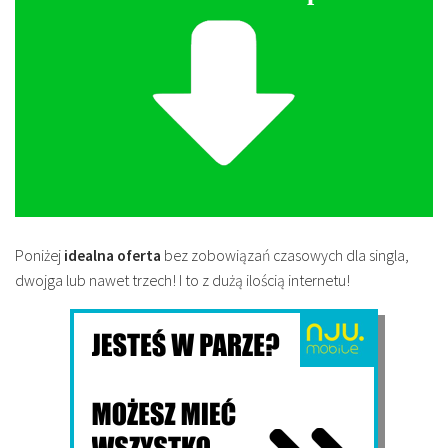
Poniżej
idealna oferta
bez zobowiązań czasowych dla singla,
dwojga lub nawet trzech! I to z dużą ilością internetu!