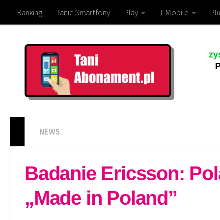
Ranking
Tanie Smartfony
Play
T Mobile
Plu
zy
P
NEWS
Badanie Ericsson: Pol
„Made in Poland”