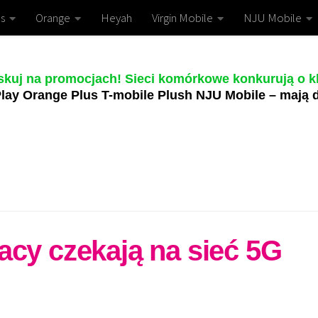
s
Orange
Heyah
Virgin Mobile
NJU Mobile
skuj na promocjach! Sieci komórkowe konkurują o kl
lay Orange Plus T-mobile Plush NJU Mobile – mają d
acy czekają na sieć 5G