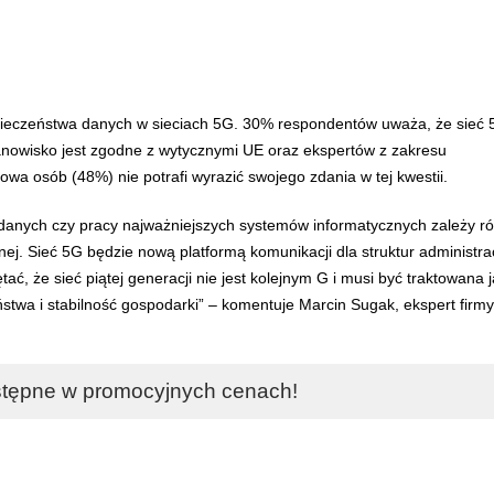
pieczeństwa danych w sieciach 5G. 30% respondentów uważa, że sieć
stanowisko jest zgodne z wytycznymi UE oraz ekspertów z zakresu
owa osób (48%) nie potrafi wyrazić swojego zdania w tej kwestii.
 danych czy pracy najważniejszych systemów informatycznych zależy r
ej. Sieć 5G będzie nową platformą komunikacji dla struktur administrac
tać, że sieć piątej generacji nie jest kolejnym G i musi być traktowana 
aństwa i stabilność gospodarki” – komentuje Marcin Sugak, ekspert firmy
tępne w promocyjnych cenach!