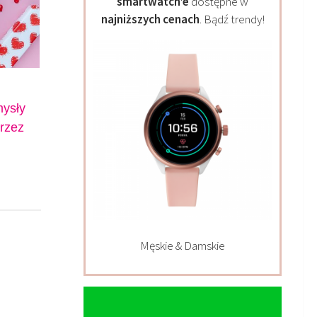
smartwatch’e
dostępne w
najniższych cenach
. Bądź trendy!
mysły
przez
Męskie & Damskie