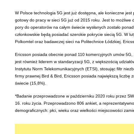
W Polsce technologia 5G jest już dostępna, ale konieczne jest 
gotowy do pracy w sieci 5G już od 2015 roku. Jest to możliwe d
pory do operatorów na całym świecie wysłanych zostało ponad 
członkowskie będą posiadać szerokie pokrycie siecią 5G. W lut
Polkomtel oraz badawczej sieci na Politechnice Łódzkiej. Eric
Ericsson posiada obecnie ponad 110 komercyjnych umów 5G, z 
jest również liderem w standaryzacji 5G, z większością udział
Instytutu Norm Telekomunikacyjnych (ETSI), stosując filtr nie
firmy prawnej Bird & Bird, Ericsson posiada największą liczb
świecie (15,8%).
*Badanie przeprowadzone w październiku 2020 roku przez SW 
16. roku życia. Przeprowadzono 806 ankiet, a reprezentaty
demograficznych: płci, wieku oraz wielkości miejscowości zami