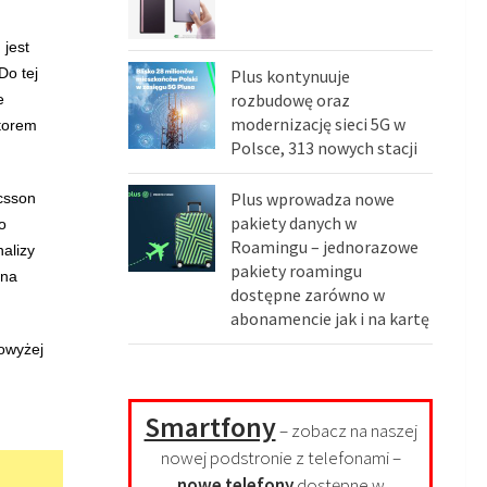
 jest
Do tej
Plus kontynuuje
rozbudowę oraz
e
modernizację sieci 5G w
atorem
Polsce, 313 nowych stacji
Plus wprowadza nowe
csson
pakiety danych w
o
Roamingu – jednorazowe
alizy
pakiety roamingu
 na
dostępne zarówno w
abonamencie jak i na kartę
owyżej
Smartfony
– zobacz na naszej
nowej podstronie z telefonami –
nowe telefony
dostępne w