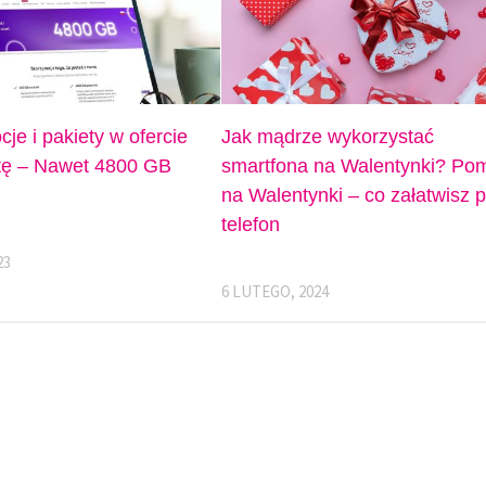
je i pakiety w ofercie
Jak mądrze wykorzystać
tę – Nawet 4800 GB
smartfona na Walentynki? Po
na Walentynki – co załatwisz 
telefon
23
6 LUTEGO, 2024