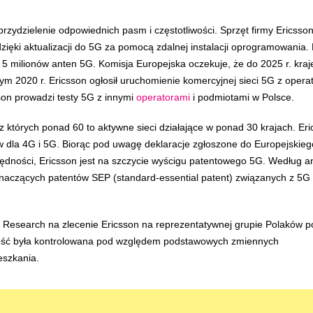
przydzielenie odpowiednich pasm i częstotliwości. Sprzęt firmy Ericsson
zięki aktualizacji do 5G za pomocą zdalnej instalacji oprogramowania. 
5 milionów anten 5G. Komisja Europejska oczekuje, że do 2025 r. kraj
ym 2020 r. Ericsson ogłosił uruchomienie komercyjnej sieci 5G z oper
sson prowadzi testy 5G z innymi
operatorami
i podmiotami w Polsce.
których ponad 60 to aktywne sieci działające w ponad 30 krajach. Eri
ów dla 4G i 5G. Biorąc pod uwagę deklaracje zgłoszone do Europejskieg
zbędności, Ericsson jest na szczycie wyścigu patentowego 5G. Według an
ę znaczących patentów SEP (standard-essential patent) związanych z 5G
Research na zlecenie Ericsson na reprezentatywnej grupie Polaków p
wność była kontrolowana pod względem podstawowych zmiennych
eszkania.