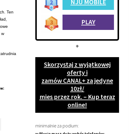
NJU MOBILE
ch. Ten
ład,
PLAY
iowe
z w
+
zatrudnia
Skorzystaj z wyjątkowej
oferty i
zamów CANAL+ za jedyne
10zł/
mies przez rok. – Kup teraz
online!
minimalnie za podium:
w Plusie masz duży wybór telefonów: