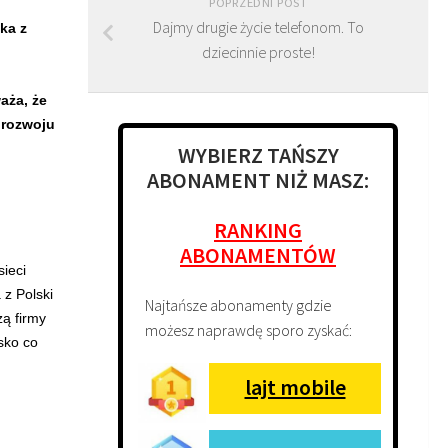
POPRZEDNI POST
Dajmy drugie życie telefonom. To
ka z
dziecinnie proste!
aża, że
 rozwoju
WYBIERZ TAŃSZY
ABONAMENT NIŻ MASZ:
RANKING
ABONAMENTÓW
ieci
z Polski
Najtańsze abonamenty gdzie
ą firmy
możesz naprawdę sporo zyskać:
sko co
lajt mobile