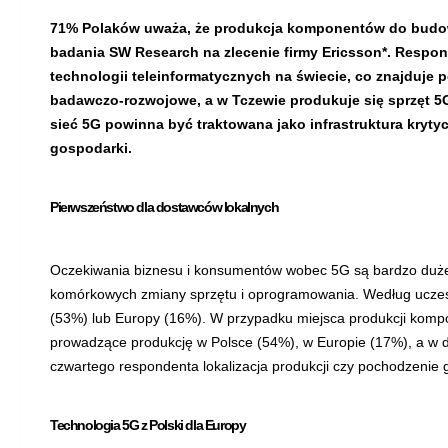
71% Polaków uważa, że produkcja komponentów do budowy 
badania SW Research na zlecenie firmy Ericsson*. Respond
technologii teleinformatycznych na świecie, co znajduje p
badawczo-rozwojowe, a w Tczewie produkuje się sprzęt 5
sieć 5G powinna być traktowana jako infrastruktura kryty
gospodarki.
Pierwszeństwo dla dostawców lokalnych
Oczekiwania biznesu i konsumentów wobec 5G są bardzo duże. 
komórkowych zmiany sprzętu i oprogramowania. Według uczest
(53%) lub Europy (16%). W przypadku miejsca produkcji komp
prowadzące produkcję w Polsce (54%), w Europie (17%), a w dal
czwartego respondenta lokalizacja produkcji czy pochodzenie 
Technologia 5G z Polski dla Europy