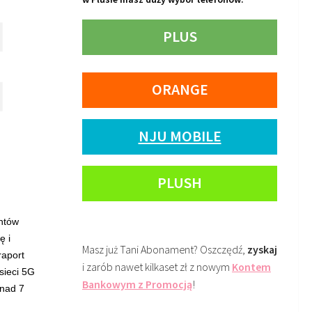
PLUS
ORANGE
NJU MOBILE
PLUSH
ntów
ę i
Masz już Tani Abonament? Oszczędź,
zyskaj
raport
i zarób nawet kilkaset zł z nowym
Kontem
sieci 5G
Bankowym z Promocją
!
onad 7