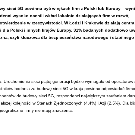
sieci 5G powinna być w rękach firm z Polski lub Europy – wyni
enci wysoko ocenili wkład lokalnie działających firm w rozwój
otwierdzenie w rzeczywistości. W Łodzi i Krakowie działają centra
G dla Polski i innych krajów Europy. 31% badanych dodatkowo uw
czna, czyli kluczowa dla bezpieczeństwa narodowego i stabilnego
Uruchomienie sieci piątej generacji będzie wymagało od operatorów s
ników badania za budowę sieci 5G w kraju powinna odpowiadać firma 
onentów do budowy sieci 5G, respondenci największym zaufaniem darz
szej kolejności w Stanach Zjednoczonych (4,4%) i Azji (2,5%). Dla bli
geograficzne firmy nie mają znaczenia.