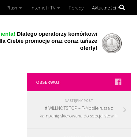
Plush
Internet+TV
Porady
Aktualności
ienta!
Dlatego operatorzy komórkowi
la Ciebie promocje oraz coraz tańsze
oferty!
OBSERWUJ:
NASTĘPNY POST
#IWILLNOTSTOP – T-Mobile rusza z
kampanią skierowaną do specjalistów IT