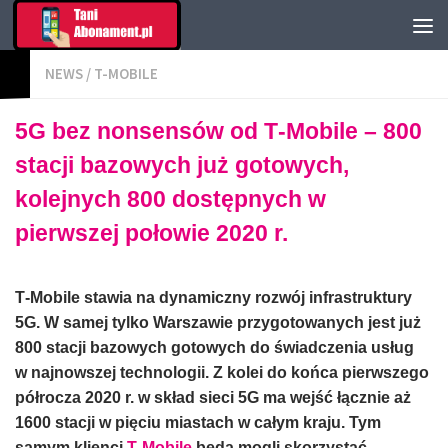
NEWS
/
T-MOBILE
5G bez nonsensów od T‑Mobile – 800
stacji bazowych już gotowych,
kolejnych 800 dostępnych w
pierwszej połowie 2020 r.
T‑Mobile stawia na dynamiczny rozwój infrastruktury
5G. W samej tylko Warszawie przygotowanych jest już
800 stacji bazowych gotowych do świadczenia usług
w najnowszej technologii. Z kolei do końca pierwszego
półrocza 2020 r. w skład sieci 5G ma wejść łącznie aż
1600 stacji w pięciu miastach w całym kraju. Tym
samym klienci
T‑Mobile
będą mogli skorzystać