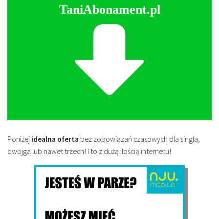
TaniAbonament.pl
Poniżej
idealna oferta
bez zobowiązań czasowych dla singla,
dwojga lub nawet trzech! I to z dużą ilością internetu!