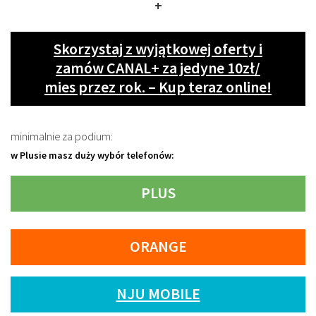
+
Skorzystaj z wyjątkowej oferty i
zamów CANAL+ za jedyne 10zł/
mies przez rok. – Kup teraz online!
minimalnie za podium:
w Plusie masz duży wybór telefonów:
PLUS
ORANGE
NJU MOBILE