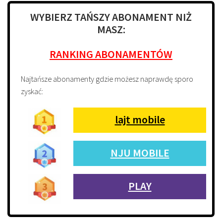
WYBIERZ TAŃSZY ABONAMENT NIŻ
MASZ:
RANKING ABONAMENTÓW
Najtańsze abonamenty gdzie możesz naprawdę sporo
zyskać:
lajt mobile
NJU MOBILE
PLAY