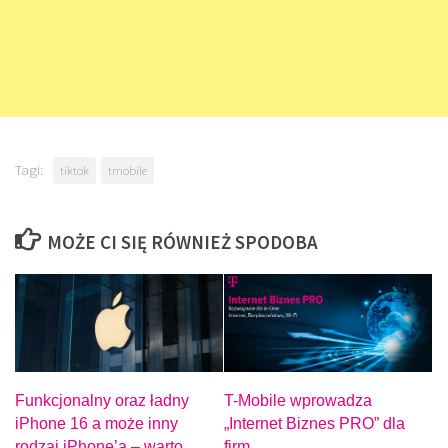
Tagi:
tiktok
tmobile
MOŻE CI SIĘ RÓWNIEŻ SPODOBA
Funkcjonalny oraz ładny
T-Mobile wprowadza
iPhone 16 a może inny
„Internet Biznes PRO” dla
rodzaj iPhone’a – warto
firm