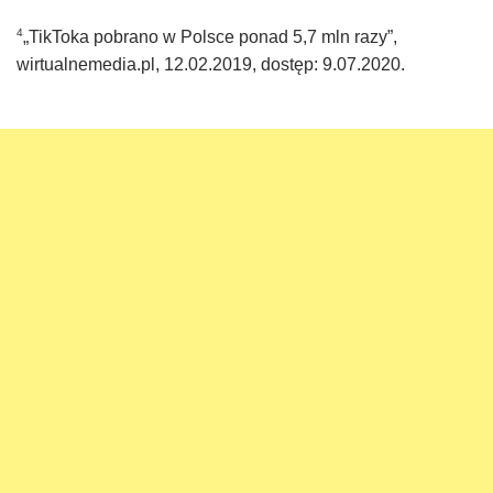
4
„TikToka pobrano w Polsce ponad 5,7 mln razy”,
wirtualnemedia.pl, 12.02.2019, dostęp: 9.07.2020.