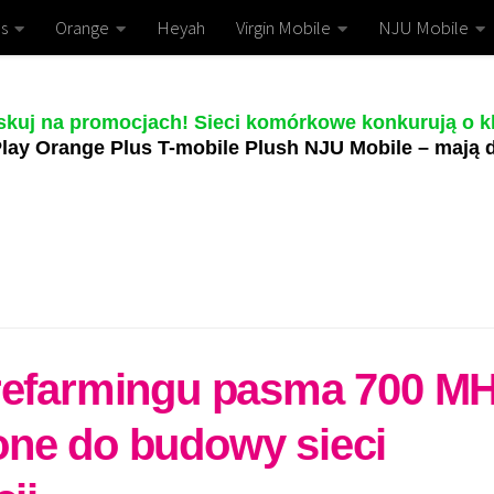
s
Orange
Heyah
Virgin Mobile
NJU Mobile
skuj na promocjach! Sieci komórkowe konkurują o kl
lay Orange Plus T-mobile Plush NJU Mobile – mają d
 refarmingu pasma 700 MH
one do budowy sieci