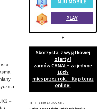
NJU MOBILE
PLAY
+
Skorzystaj z wyjątkowej
oferty i
ości
zamów CANAL+ za jedyne
10zł/
pasma
mies przez rok. – Kup teraz
miany
online!
tycznia
z
UX3 –
minimalnie za podium:
ku.
w Plusie masz duży wybór telefonów: