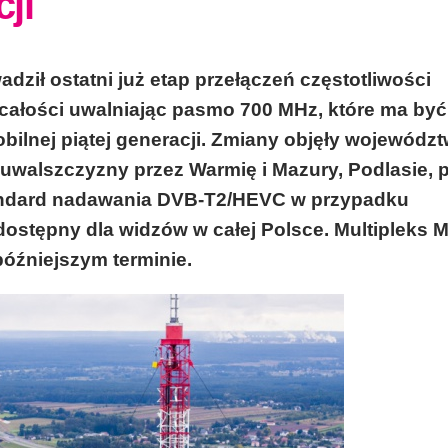
ji
dził ostatni już etap przełączeń częstotliwości
 całości uwalniając pasmo 700 MHz, które ma być
ilnej piątej generacji. Zmiany objęły wojewódz
uwalszczyzny przez Warmię i Mazury, Podlasie, 
andard nadawania DVB-T2/HEVC w przypadku
ostępny dla widzów w całej Polsce. Multipleks 
óźniejszym terminie.