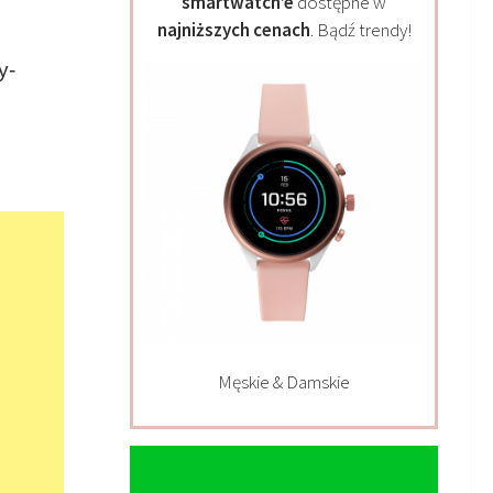
smartwatch’e
dostępne w
najniższych cenach
. Bądź trendy!
y-
Męskie & Damskie