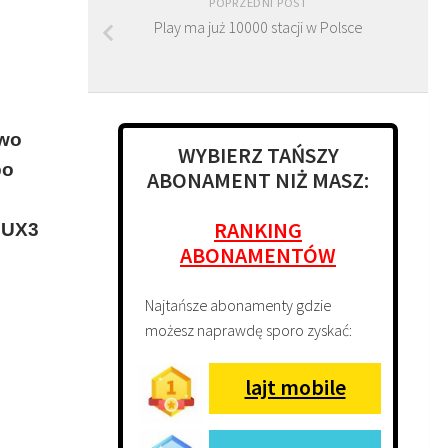
POPRZEDNI POST
Play ma już 10000 stacji w Polsce
two
WYBIERZ TAŃSZY
po
ABONAMENT NIŻ MASZ:
RANKING
MUX3
ABONAMENTÓW
Najtańsze abonamenty gdzie
możesz naprawdę sporo zyskać:
lajt mobile