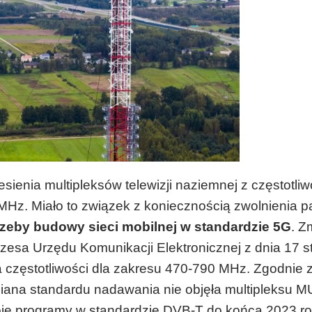
ienia multipleksów telewizji naziemnej z częstotliw
z. Miało to związek z koniecznością zwolnienia 
rzeby budowy sieci mobilnej w standardzie 5G
. Z
esa Urzędu Komunikacji Elektronicznej z dnia 17 s
częstotliwości dla zakresu 470-790 MHz. Zgodnie 
ana standardu nadawania nie objęła multipleksu M
je programy w standardzie DVB-T do końca 2023 ro