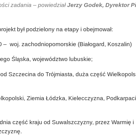
kości zadania –
powiedział
Jerzy Godek, Dyrektor P
rojekt był podzielony na etapy i obejmował:
 – woj. zachodniopomorskie (Białogard, Koszalin)
ego Śląska, województwo lubuskie;
od Szczecina do Trójmiasta, duża część Wielkopolsk
kopolski, Ziemia Łódzka, Kielecczyzna, Podkarpaci
ia część kraju od Suwalszczyzny, przez Warmię i
zczyznę.