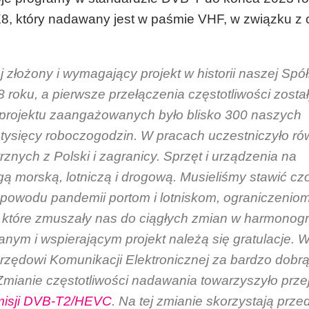
UX8, który nadawany jest w paśmie VHF, w związku z
złożony i wymagający projekt w historii naszej Spół
roku, a pierwsze przełączenia częstotliwości zosta
 projektu zaangażowanych było blisko 300 naszych
tysięcy roboczogodzin. W pracach uczestniczyło ró
znych z Polski i zagranicy. Sprzęt i urządzenia na
gą morską, lotniczą i drogową. Musieliśmy stawić cz
 powodu pandemii portom i lotniskom, ograniczeniom
, które zmuszały nas do ciągłych zmian w harmonog
nym i wspierającym projekt należą się gratulacje. 
rzędowi Komunikacji Elektronicznej za bardzo dobr
Zmianie częstotliwości nadawania towarzyszyło prze
misji DVB-T2/HEVC
. Na tej zmianie skorzystają prze