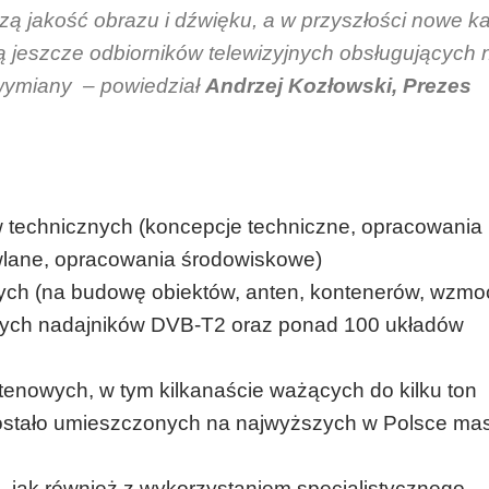
zą jakość obrazu i dźwięku, a w przyszłości nowe k
ją jeszcze odbiorników telewizyjnych obsługujących
wymiany –
powiedział
Andrzej Kozłowski, Prezes
technicznych (koncepcje techniczne, opracowania
owlane, opracowania środowiskowe)
ych (na budowę obiektów, anten, kontenerów, wzmoc
owych nadajników DVB-T2 oraz ponad 100 układów
enowych, w tym kilkanaście ważących do kilku ton
ostało umieszczonych na najwyższych w Polsce ma
, jak również z wykorzystaniem specjalistycznego