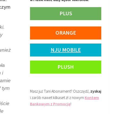
 czym
PLUS
ki.
ORANGE
ły
NJU MOBILE
wnież
oła
PLUSH
 i
ramie
W tym
Masz już Tani Abonament? Oszczędź,
zyskaj
ą
i zarób nawet kilkaset zł z nowym
Kontem
jście
Bankowym z Promocją
!
de