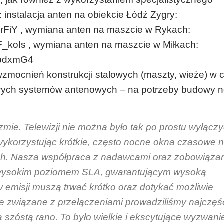
: instalacja anten na obiekcie Łódź Zygry:
rFiY , wymiana anten na maszcie w Rykach:
_koIs , wymiana anten na maszcie w Miłkach:
gpdxmG4
zmocnień konstrukcji stalowych (maszty, wieże) w 
 nowych systemów antenowych – na potrzeby budowy 
mie. Telewizji nie można było tak po prostu wyłącz
 wykorzystując krótkie, często nocne okna czasowe 
ych. Nasza współpraca z nadawcami oraz zobowiąza
o wysokim poziomem SLA, gwarantującym wysoką
 emisji muszą trwać krótko oraz dotykać możliwie
ce związane z przełączeniami prowadziliśmy najczęś
zóstą rano. To było wielkie i ekscytujące wyzwanie