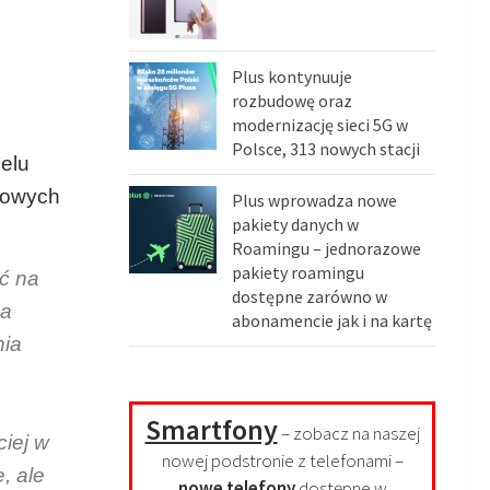
Plus kontynuuje
rozbudowę oraz
modernizację sieci 5G w
Polsce, 313 nowych stacji
celu
nowych
Plus wprowadza nowe
pakiety danych w
Roamingu – jednorazowe
pakiety roamingu
yć na
dostępne zarówno w
na
abonamencie jak i na kartę
nia
Smartfony
– zobacz na naszej
ciej w
nowej podstronie z telefonami –
, ale
nowe telefony
dostępne w