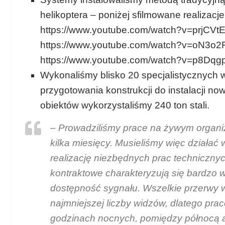
helikoptera – poniżej sfilmowane realizacje
https://www.youtube.com/watch?v=prjCVtE
https://www.youtube.com/watch?v=oN3o2F
https://www.youtube.com/watch?v=p8Dq
Wykonaliśmy blisko 20 specjalistycznych w
przygotowania konstrukcji do instalacji
obiektów wykorzystaliśmy 240 ton stali.
– Prowadziliśmy prace na żywym organiz
kilka miesięcy. Musieliśmy więc działać
realizację niezbędnych prac techniczn
kontraktowe charakteryzują się bardz
dostępność sygnału. Wszelkie przerwy w
najmniejszej liczby widzów, dlatego pra
godzinach nocnych, pomiędzy północą a s