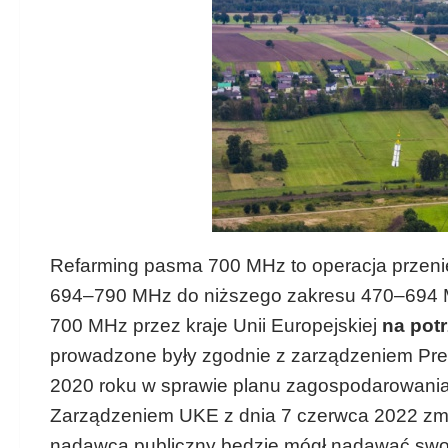
Refarming pasma 700 MHz to operacja przenies
694–790 MHz do niższego zakresu 470–694 MH
700 MHz przez kraje Unii Europejskiej
na pot
prowadzone były zgodnie z zarządzeniem Prez
2020 roku w sprawie planu zagospodarowania 
Zarządzeniem UKE z dnia 7 czerwca 2022 zmi
nadawca publiczny będzie mógł nadawać swo