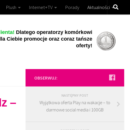
Plush
Internet+TV
Porady
Aktualności
ienta!
Dlatego operatorzy komórkowi
la Ciebie promocje oraz coraz tańsze
oferty!
OBSERWUJ:
NASTĘPNY POST
z –
Wyjątkowa oferta Play na wakacje – to
darmowe social media i 100GB