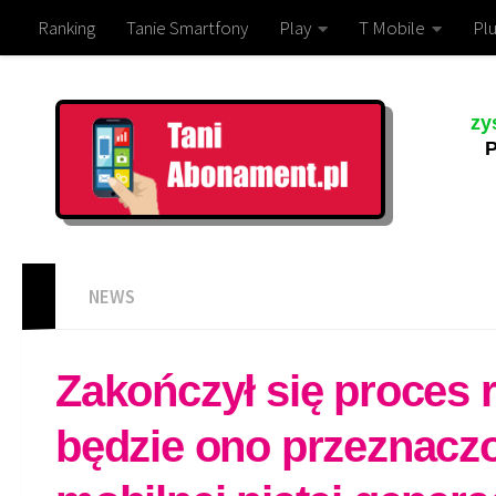
Ranking
Tanie Smartfony
Play
T Mobile
Plu
zy
P
NEWS
Zakończył się proces
będzie ono przeznacz