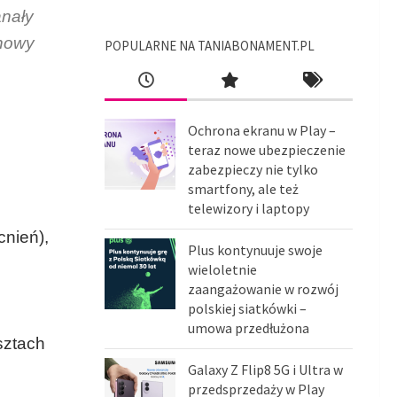
anały
 nowy
POPULARNE NA TANIABONAMENT.PL
Ochrona ekranu w Play –
teraz nowe ubezpieczenie
zabezpieczy nie tylko
smartfony, ale też
telewizory i laptopy
nień),
Plus kontynuuje swoje
wieloletnie
zaangażowanie w rozwój
polskiej siatkówki –
umowa przedłużona
sztach
Galaxy Z Flip8 5G i Ultra w
przedsprzedaży w Play