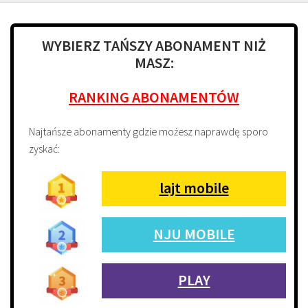
WYBIERZ TAŃSZY ABONAMENT NIŻ
MASZ:
RANKING ABONAMENTÓW
Najtańsze abonamenty gdzie możesz naprawdę sporo
zyskać:
lajt mobile
NJU MOBILE
PLAY