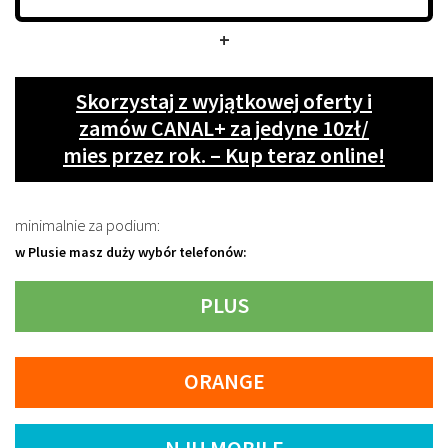
+
Skorzystaj z wyjątkowej oferty i
zamów CANAL+ za jedyne 10zł/
mies przez rok. – Kup teraz online!
minimalnie za podium:
w Plusie masz duży wybór telefonów:
PLUS
ORANGE
NJU MOBILE