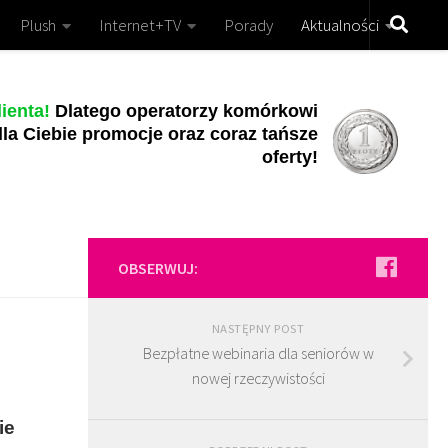
Plush
Internet+TV
Porady
Aktualności
ienta!
Dlatego operatorzy komórkowi
la Ciebie promocje oraz coraz tańsze
oferty!
OBSERWUJ:
NASTĘPNY POST
Bezpłatne webinaria dla seniorów w
nowej rzeczywistości
ie