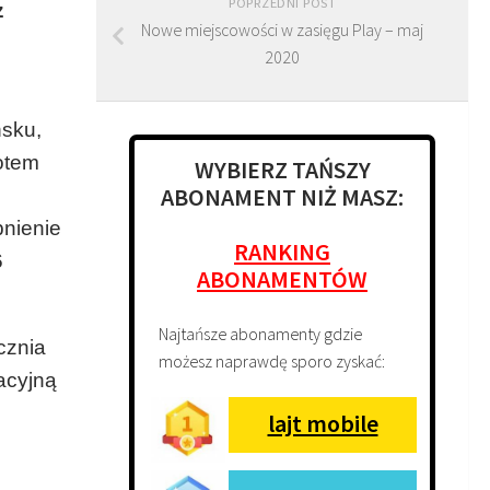
POPRZEDNI POST
z
Nowe miejscowości w zasięgu Play – maj
2020
sku,
otem
WYBIERZ TAŃSZY
ABONAMENT NIŻ MASZ:
pnienie
RANKING
6
ABONAMENTÓW
Najtańsze abonamenty gdzie
cznia
możesz naprawdę sporo zyskać:
acyjną
lajt mobile