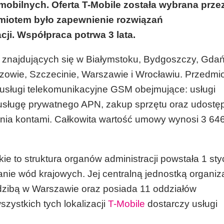
obilnych. Oferta T-Mobile została wybrana prze
miotem było zapewnienie rozwiązań
cji. Współpraca potrwa 3 lata.
znajdujących się w Białymstoku, Bydgoszczy, Gdań
szowie, Szczecinie, Warszawie i Wrocławiu. Przedmi
usługi telekomunikacyjne GSM obejmujące: usługi
 usługę prywatnego APN, zakup sprzętu oraz udostę
ania kontami. Całkowita wartość umowy wynosi 3 64
o struktura organów administracji powstała 1 sty
ie wód krajowych. Jej centralną jednostką organiz
dzibą w Warszawie oraz posiada 11 oddziałów
szystkich tych lokalizacji
T-Mobile
dostarczy usługi