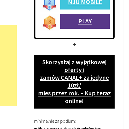
NJU MOBILE
PLAY
+
Skorzystaj z wyjątkowej
oferty i
zamów CANAL+ za jedyne
10zł/
mies przez rok. – Kup teraz
online!
minimalnie za podium:
w Plusie masz duży wybór telefonów: