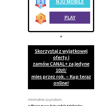
NJU MOBILE
PLAY
+
Skorzystaj z wyjątkowej
oferty i
zamów CANAL+ za jedyne
10zł/
mies przez rok. – Kup teraz
online!
minimalnie za podium:
w Plusie masz duży wybór telefonów: