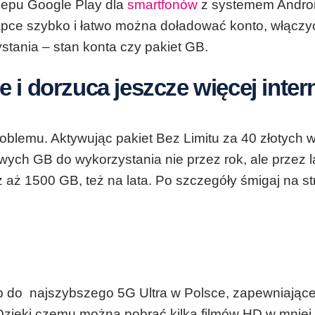
klepu Google Play dla
smartfonów
z systemem Androi
apce szybko i łatwo można doładować konto, włączy
ystania – stan konta czy pakiet GB.
e i dorzuca jeszcze więcej inter
oblemu. Aktywując pakiet Bez Limitu za 40 złotych 
ych GB do wykorzystania nie przez rok, ale przez l
z aż 1500 GB, też na lata. Po szczegóły śmigaj na s
p do najszybszego 5G Ultra w Polsce, zapewniając
zięki czemu można pobrać kilka filmów HD w mniej 