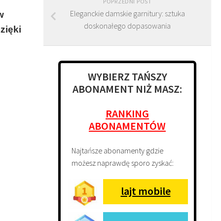
POPRZEDNI POST
Eleganckie damskie garnitury: sztuka
w
doskonałego dopasowania
zięki
WYBIERZ TAŃSZY
ABONAMENT NIŻ MASZ:
RANKING
ABONAMENTÓW
Najtańsze abonamenty gdzie
możesz naprawdę sporo zyskać:
lajt mobile