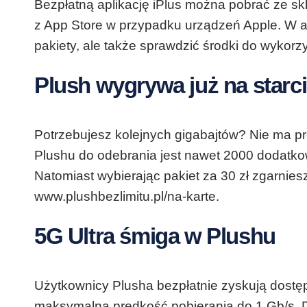
Bezpłatną aplikację iPlus można pobrać ze s
z App Store w przypadku urządzeń Apple. W 
pakiety, ale także sprawdzić środki do wykorz
Plush wygrywa już na starci
Potrzebujesz kolejnych gigabajtów? Nie ma pr
Plushu do odebrania jest nawet 2000 dodatkow
Natomiast wybierając pakiet za 30 zł zgarnies
www.plushbezlimitu.pl/na-karte.
5G Ultra śmiga w Plushu
Użytkownicy Plusha bezpłatnie zyskują dostę
maksymalną prędkość pobierania do 1 Gb/s. D