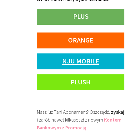
PLUS
ORANGE
NJU MOBILE
PLUSH
Masz już Tani Abonament? Oszczędź,
zyskaj
i zarób nawet kilkaset zł z nowym
Kontem
Bankowym z Promocją
!