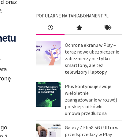
d oraz
ć
POPULARNE NA TANIABONAMENT.PL
netu
Ochrona ekranu w Play –
teraz nowe ubezpieczenie
zabezpieczy nie tylko
w
smartfony, ale też
ata.
telewizory i laptopy
tronę
Plus kontynuuje swoje
wieloletnie
zaangażowanie w rozwój
polskiej siatkówki –
umowa przedłużona
ego
Galaxy Z Flip8 5G i Ultra w
przedsprzedaży w Play
niż