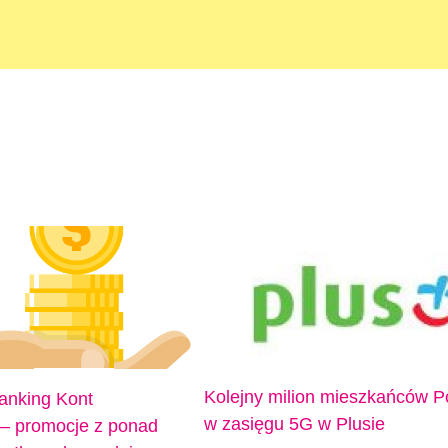
Kolejny milion mieszkańców Po
anking Kont
w zasięgu 5G w Plusie
– promocje z ponad