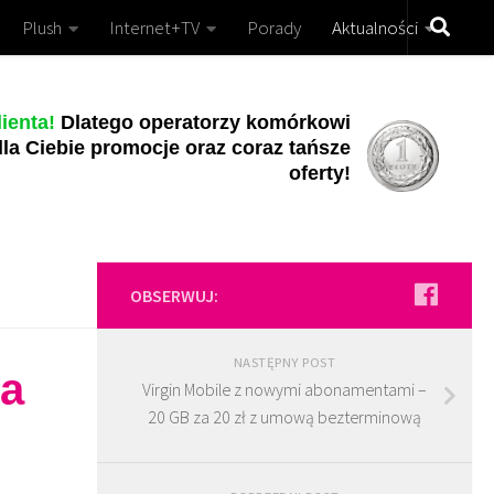
Plush
Internet+TV
Porady
Aktualności
ienta!
Dlatego operatorzy komórkowi
la Ciebie promocje oraz coraz tańsze
oferty!
OBSERWUJ:
NASTĘPNY POST
na
Virgin Mobile z nowymi abonamentami –
20 GB za 20 zł z umową bezterminową