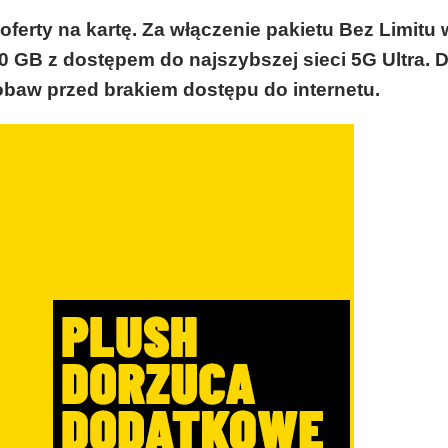
ferty na kartę. Za włączenie pakietu Bez Limitu 
 GB z dostępem do najszybszej sieci 5G Ultra. D
baw przed brakiem dostępu do internetu.