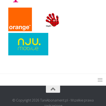
© Copyright 2026 TaniAbonament.pl - Wszelkie prawa
zastrzeżone