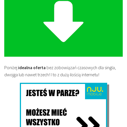
Poniżej
idealna oferta
bez zobowiązań czasowych dla singla,
dwojga lub nawet trzech! I to z dużą ilością internetu!