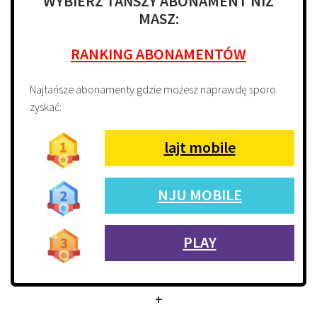
WYBIERZ TAŃSZY ABONAMENT NIŻ
MASZ:
RANKING ABONAMENTÓW
Najtańsze abonamenty gdzie możesz naprawdę sporo
zyskać:
lajt mobile
NJU MOBILE
PLAY
+