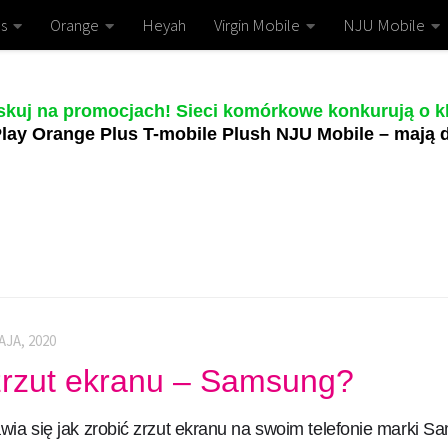
s
Orange
Heyah
Virgin Mobile
NJU Mobile
skuj na promocjach! Sieci komórkowe konkurują o kl
lay Orange Plus T-mobile Plush NJU Mobile – mają d
AJA, 2020
 zrzut ekranu – Samsung?
wia się jak zrobić zrzut ekranu na swoim telefonie marki S