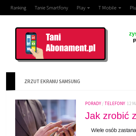
Ranking
Tanie Smartfony
Play
T Mobile
Plu
zy
P
ZRZUT EKRANU SAMSUNG
PORADY
/
TELEFONY
12 M
Jak zrobić
Wiele osób zastana