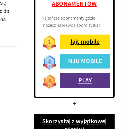
ABONAMENTÓW
się
c do
Najtańsze abonamenty gdzie
 na
możesz naprawdę sporo zyskać:
lajt mobile
NJU MOBILE
PLAY
+
Skorzystaj z wyjątkowej
oferty i