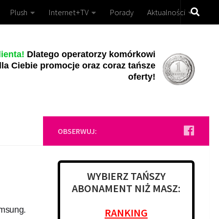
Plush
Internet+TV
Porady
Aktualności
ienta!
Dlatego operatorzy komórkowi
la Ciebie promocje oraz coraz tańsze
oferty!
OBSERWUJ:
WYBIERZ TAŃSZY
ABONAMENT NIŻ MASZ:
amsung.
RANKING