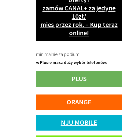
zamów CANAL+ za jedyne
10zł/
mies przez rok. – Kup teraz
online!
minimalnie za podium:
w Plusie masz duży wybór telefonów:
PLUS
ORANGE
NJU MOBILE