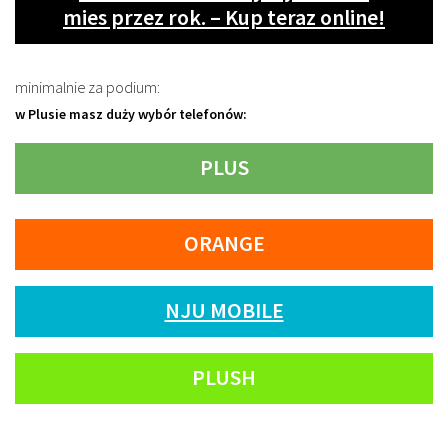
mies przez rok. – Kup teraz online!
minimalnie za podium:
w Plusie masz duży wybór telefonów:
PLUS
ORANGE
NJU MOBILE
PLUSH