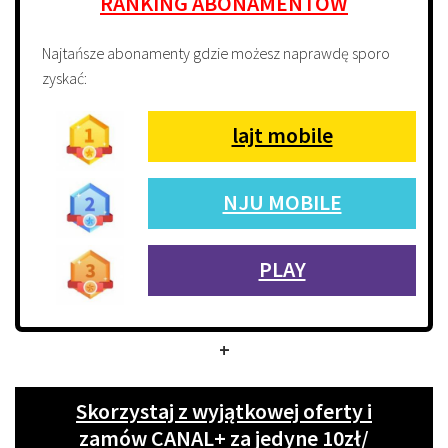
RANKING ABONAMENTÓW
Najtańsze abonamenty gdzie możesz naprawdę sporo
zyskać:
lajt mobile
NJU MOBILE
PLAY
+
Skorzystaj z wyjątkowej oferty i
zamów CANAL+ za jedyne 10zł/