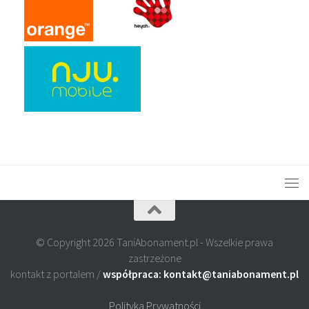
© Copyright 2026 TaniAbonament.pl - Wszelkie prawa
zastrzeżone
kontakt z portalem /
współpraca: kontakt@taniabonament.pl
Polityka Prywatności