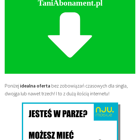
TaniAbonament.pl
Poniżej
idealna oferta
bez zobowiązań czasowych dla singla,
dwojga lub nawet trzech! I to z dużą ilością internetu!