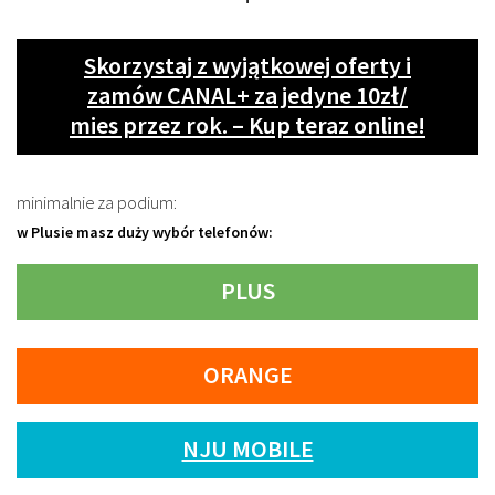
Skorzystaj z wyjątkowej oferty i
zamów CANAL+ za jedyne 10zł/
mies przez rok. – Kup teraz online!
minimalnie za podium:
w Plusie masz duży wybór telefonów:
PLUS
ORANGE
NJU MOBILE