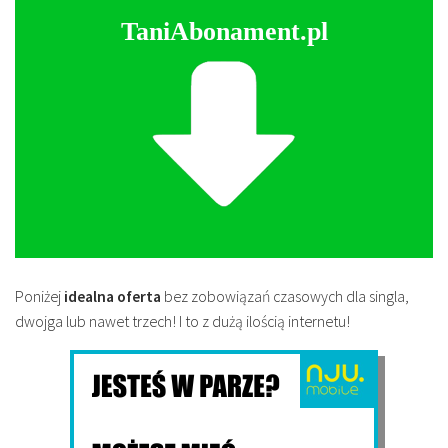
TaniAbonament.pl
Poniżej
idealna oferta
bez zobowiązań czasowych dla singla,
dwojga lub nawet trzech! I to z dużą ilością internetu!