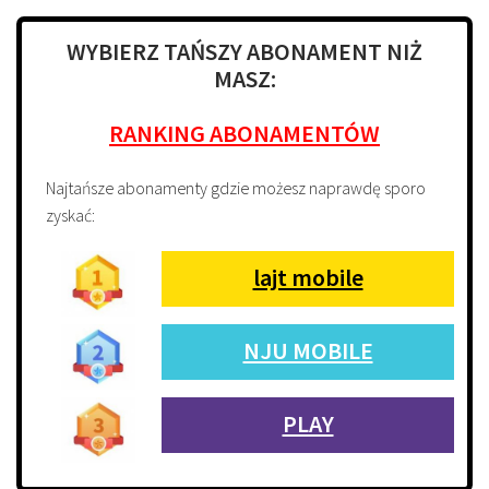
WYBIERZ TAŃSZY ABONAMENT NIŻ
MASZ:
RANKING ABONAMENTÓW
Najtańsze abonamenty gdzie możesz naprawdę sporo
zyskać:
lajt mobile
NJU MOBILE
PLAY