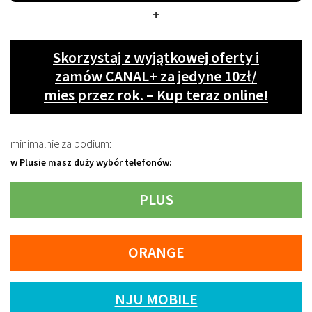
+
Skorzystaj z wyjątkowej oferty i
zamów CANAL+ za jedyne 10zł/
mies przez rok. – Kup teraz online!
minimalnie za podium:
w Plusie masz duży wybór telefonów:
PLUS
ORANGE
NJU MOBILE