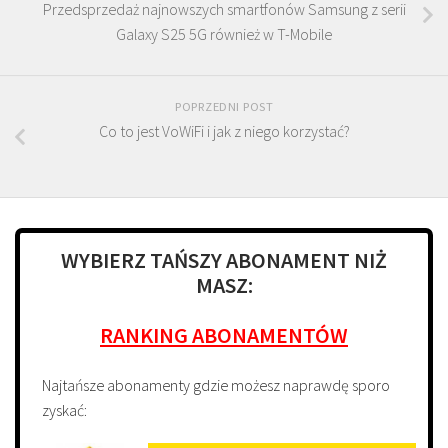
Przedsprzedaż najnowszych smartfonów Samsung z serii
Galaxy S25 5G również w T-Mobile
POPRZEDNI POST
Co to jest VoWiFi i jak z niego korzystać?
WYBIERZ TAŃSZY ABONAMENT NIŻ
MASZ:
RANKING ABONAMENTÓW
Najtańsze abonamenty gdzie możesz naprawdę sporo
zyskać: