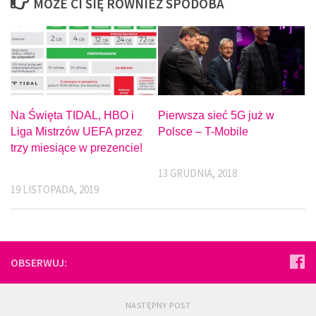
MOŻE CI SIĘ RÓWNIEŻ SPODOBA
Na Święta TIDAL, HBO i
Pierwsza sieć 5G już w
Liga Mistrzów UEFA przez
Polsce – T-Mobile
trzy miesiące w prezencie!
13 GRUDNIA, 2018
19 LISTOPADA, 2019
OBSERWUJ:
NASTĘPNY POST