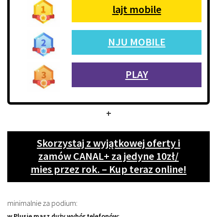
lajt mobile
NJU MOBILE
PLAY
+
Skorzystaj z wyjątkowej oferty i
zamów CANAL+ za jedyne 10zł/
mies przez rok. – Kup teraz online!
minimalnie za podium:
w Plusie masz duży wybór telefonów: