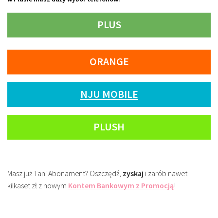
PLUS
ORANGE
NJU MOBILE
PLUSH
Masz już Tani Abonament? Oszczędź,
zyskaj
i zarób nawet
kilkaset zł z nowym
Kontem Bankowym z Promocją
!