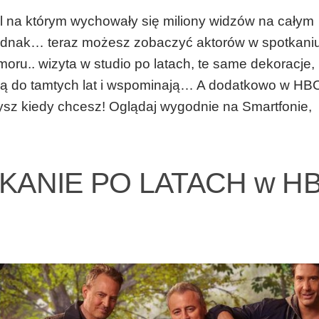
al na którym wychowały się miliony widzów na całym
 Jednak… teraz możesz zobaczyć aktorów w spotkani
oru.. wizyta w studio po latach, te same dekoracje,
ają do tamtych lat i wspominają… A dodatkowo w H
zysz kiedy chcesz! Oglądaj wygodnie na Smartfonie,
KANIE PO LATACH w H