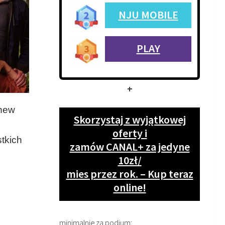
NJU MOBILE
PLAY
+
thew
Skorzystaj z wyjątkowej
oferty i
tkich
zamów CANAL+ za jedyne
10zł/
mies przez rok. – Kup teraz
online!
minimalnie za podium: