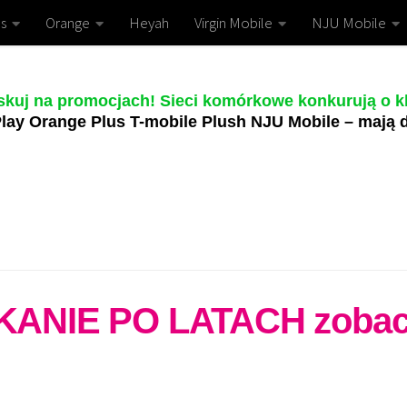
s
Orange
Heyah
Virgin Mobile
NJU Mobile
skuj na promocjach! Sieci komórkowe konkurują o kl
lay Orange Plus T-mobile Plush NJU Mobile – mają d
KANIE PO LATACH zobac