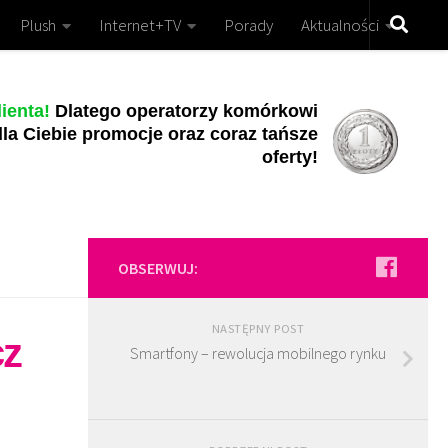
Plush
Internet+TV
Porady
Aktualności
ienta!
Dlatego operatorzy komórkowi
la Ciebie promocje oraz coraz tańsze
oferty!
OBSERWUJ:
NASTĘPNY POST
z
Smartfony – rewolucja mobilnego rynku