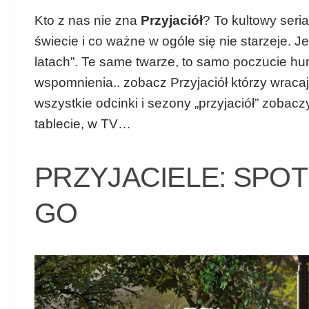
Kto z nas nie zna
Przyjaciół
? To kultowy seri
świecie i co ważne w ogóle się nie starzeje.
latach”. Te same twarze, to samo poczucie hum
wspomnienia.. zobacz Przyjaciół którzy wrac
wszystkie odcinki i sezony „przyjaciół” zobac
tablecie, w TV…
PRZYJACIELE: SPOT
GO