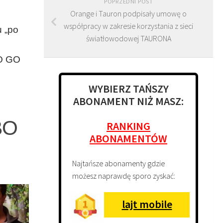
POPRZEDNI POST
Orange i Tauron podpisały umowę o
współpracy w zakresie korzystania z sieci
u „po
światłowodowej TAURONA
BO GO
WYBIERZ TAŃSZY
ABONAMENT NIŻ MASZ:
BO
RANKING
ABONAMENTÓW
Najtańsze abonamenty gdzie
możesz naprawdę sporo zyskać:
lajt mobile