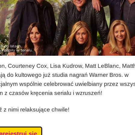
ston, Courteney Cox, Lisa Kudrow, Matt LeBlanc, Mat
ją do kultowego już studia nagrań Warner Bros. w
jalnym wspólnie celebrować uwielbiany przez wszys
 z czasów kręcenia serialu i wzruszeń!
ź z nimi relaksujące chwile!
arejestruj się