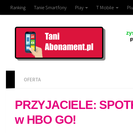
Ranking
Tanie Smartfony
Play
T Mobile
Plu
zy
P
OFERTA
PRZYJACIELE: SPOT
w HBO GO!