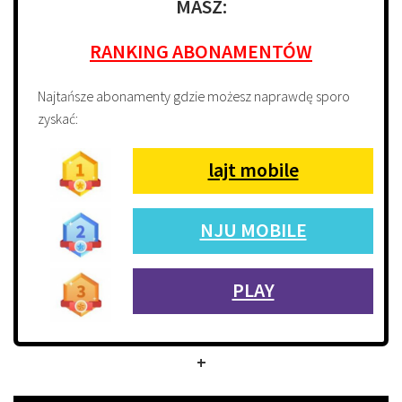
MASZ:
RANKING ABONAMENTÓW
Najtańsze abonamenty gdzie możesz naprawdę sporo
zyskać:
lajt mobile
NJU MOBILE
PLAY
+