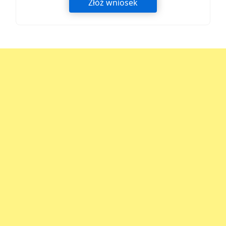
Złóż wniosek