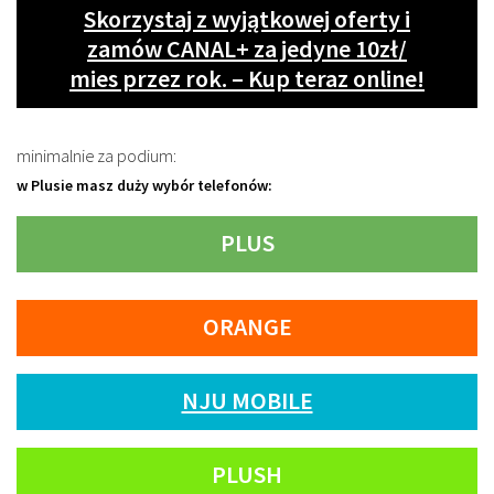
Skorzystaj z wyjątkowej oferty i
zamów CANAL+ za jedyne 10zł/
mies przez rok. – Kup teraz online!
minimalnie za podium:
w Plusie masz duży wybór telefonów:
PLUS
ORANGE
NJU MOBILE
PLUSH