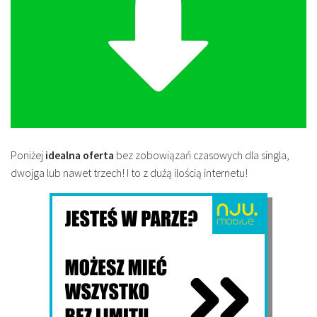
Poniżej
idealna oferta
bez zobowiązań czasowych dla singla,
dwojga lub nawet trzech! I to z dużą ilością internetu!