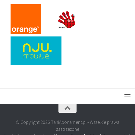
© Copyright 2026 TaniAbonament.pl - Wszelkie prawa
zastrzeżone