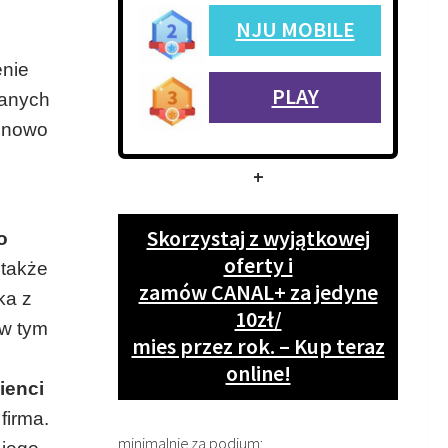
NJU MOBILE
enie
PLAY
zanych
y nowo
+
Skorzystaj z wyjątkowej
o
oferty i
 także
zamów CANAL+ za jedyne
ka z
10zł/
 w tym
mies przez rok. – Kup teraz
online!
ienci
firma.
minimalnie za podium: