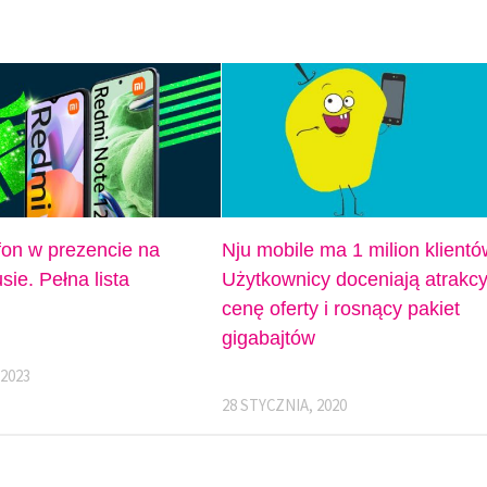
fon w prezencie na
Nju mobile ma 1 milion klientó
sie. Pełna lista
Użytkownicy doceniają atrakcy
cenę oferty i rosnący pakiet
gigabajtów
 2023
28 STYCZNIA, 2020