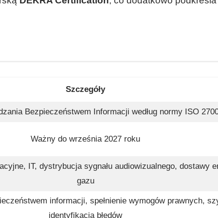
orską
DEKRA Certification
, co dodatkowo podkreśla
Szczegóły
dzania Bezpieczeństwem Informacji według normy ISO 270
Ważny do września 2027 roku
acyjne, IT, dystrybucja sygnału audiowizualnego, dostawy en
gazu
ieczeństwem informacji, spełnienie wymogów prawnych, sz
identyfikacja błędów