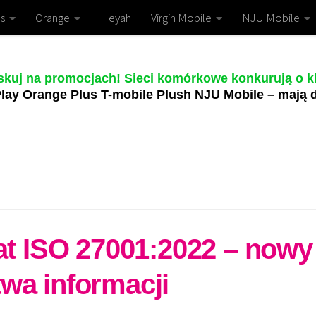
s
Orange
Heyah
Virgin Mobile
NJU Mobile
skuj na promocjach! Sieci komórkowe konkurują o kl
lay Orange Plus T-mobile Plush NJU Mobile – mają d
kat ISO 27001:2022 – nowy
wa informacji