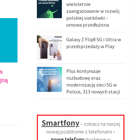
wieloletnie
zaangażowanie w rozwój
polskiej siatkówki –
umowa przedłużona
Galaxy Z Flip8 5G i Ultra w
przedsprzedaży w Play
Plus kontynuuje
w.
rozbudowę oraz
jną
modernizację sieci 5G w
Polsce, 313 nowych stacji
Smartfony
– zobacz na naszej
nowej podstronie z telefonami –
nowe telefony
dostępne w