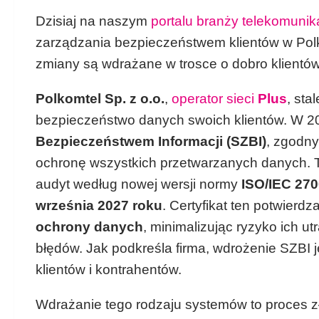
Dzisiaj na naszym
portalu branży telekomuni
zarządzania bezpieczeństwem klientów w Polko
zmiany są wdrażane w trosce o dobro klientów
Polkomtel Sp. z o.o.
,
operator sieci
Plus
, sta
bezpieczeństwo danych swoich klientów. W 2
Bezpieczeństwem Informacji (SZBI)
, zgodn
ochronę wszystkich przetwarzanych danych. T
audyt według nowej wersji normy
ISO/IEC 27
września 2027 roku
. Certyfikat ten potwierdz
ochrony danych
, minimalizując ryzyko ich u
błędów. Jak podkreśla firma, wdrożenie SZBI 
klientów i kontrahentów.
Wdrażanie tego rodzaju systemów to proces zło