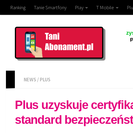
Ranking
Tanie Smartfony
Play
T Mobile
Plu
zy
P
NEWS
/
PLUS
Plus uzyskuje certyfi
standard bezpieczeńst