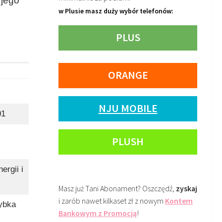
 jego
w Plusie masz duży wybór telefonów:
PLUS
ORANGE
NJU MOBILE
01
PLUSH
ergii i
Masz już Tani Abonament? Oszczędź,
zyskaj
i zarób nawet kilkaset zł z nowym
Kontem
ybka
Bankowym z Promocją
!