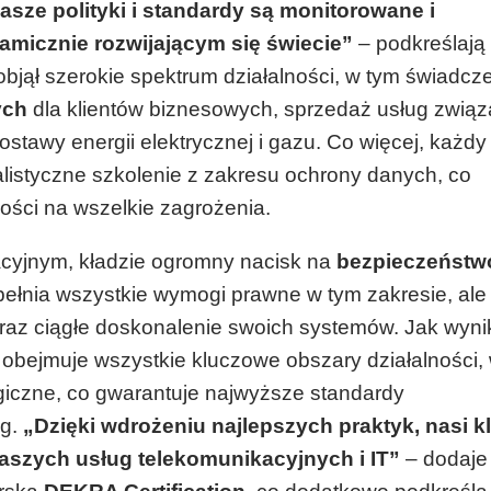
asze polityki i standardy są monitorowane i
icznie rozwijającym się świecie”
– podkreślają
 objął szerokie spektrum działalności, w tym świadcz
ych
dla klientów biznesowych, sprzedaż usług zwią
ostawy energii elektrycznej i gazu. Co więcej, każd
alistyczne szkolenie z zakresu ochrony danych, co
ści na wszelkie zagrożenia.
kacyjnym, kładzie ogromny nacisk na
bezpieczeństw
 spełnia wszystkie wymogi prawne w tym zakresie, ale
az ciągłe doskonalenie swoich systemów. Jak wyni
 obejmuje wszystkie kluczowe obszary działalności,
giczne, co gwarantuje najwyższe standardy
ug.
„Dzięki wdrożeniu najlepszych praktyk, nasi kl
naszych usług telekomunikacyjnych i IT”
– dodaje 