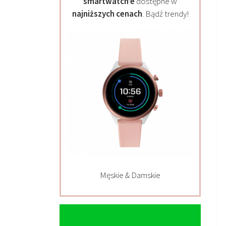
smartwatch’e
dostępne w
najniższych cenach
. Bądź trendy!
Męskie & Damskie