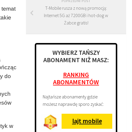
POPRZEDNI POST
T-Mobile rusza z nową promocją:
 temat
Internet 5G aż 7200GB i hot-dog w
takie
Żabce gratis!
WYBIERZ TAŃSZY
ą
ABONAMENT NIŻ MASZ:
kończąc
RANKING
ny do
ABONAMENTÓW
lnych
Najtańsze abonamenty gdzie
resów
możesz naprawdę sporo zyskać:
lajt mobile
ityk w