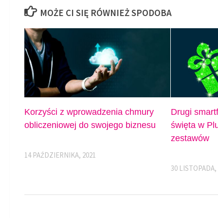
MOŻE CI SIĘ RÓWNIEŻ SPODOBA
Korzyści z wprowadzenia chmury
Drugi smart
obliczeniowej do swojego biznesu
święta w Plu
zestawów
14 PAŹDZIERNIKA, 2021
30 LISTOPADA,