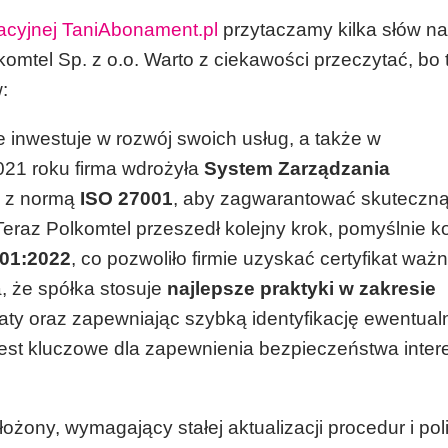
kacyjnej TaniAbonament.pl
przytaczamy kilka słów na
mtel Sp. z o.o. Warto z ciekawości przeczytać, bo 
:
le inwestuje w rozwój swoich usług, a także w
021 roku firma wdrożyła
System Zarządzania
y z normą
ISO 27001
, aby zagwarantować skuteczn
eraz Polkomtel przeszedł kolejny krok, pomyślnie 
001:2022
, co pozwoliło firmie uzyskać certyfikat waż
a, że spółka stosuje
najlepsze praktyki w zakresie
traty oraz zapewniając szybką identyfikację ewentua
jest kluczowe dla zapewnienia bezpieczeństwa inte
żony, wymagający stałej aktualizacji procedur i pol