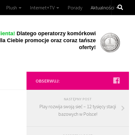
Plush
Internet+TV
Porady
Aktualności
ienta!
Dlatego operatorzy komórkowi
la Ciebie promocje oraz coraz tańsze
oferty!
OBSERWUJ:
NASTĘPNY POST
Play rozwija swoją sieć – 12 tysięcy stacji
bazowych w Polsce!