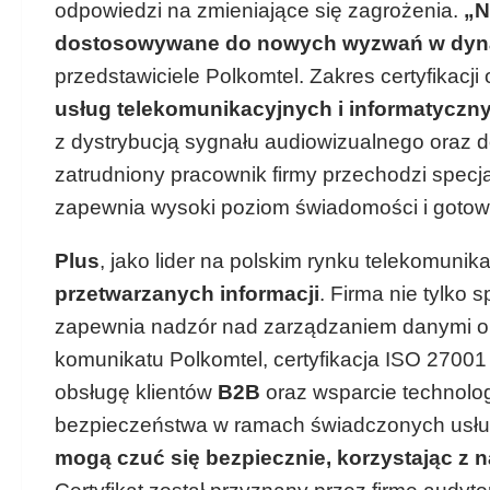
odpowiedzi na zmieniające się zagrożenia.
„N
dostosowywane do nowych wyzwań w dynam
przedstawiciele Polkomtel. Zakres certyfikacji
usług telekomunikacyjnych i informatyczn
z dystrybucją sygnału audiowizualnego oraz d
zatrudniony pracownik firmy przechodzi specj
zapewnia wysoki poziom świadomości i gotowo
Plus
, jako lider na polskim rynku telekomuni
przetwarzanych informacji
. Firma nie tylko
zapewnia nadzór nad zarządzaniem danymi or
komunikatu Polkomtel, certyfikacja ISO 27001
obsługę klientów
B2B
oraz wsparcie technolo
bezpieczeństwa w ramach świadczonych usł
mogą czuć się bezpiecznie, korzystając z 