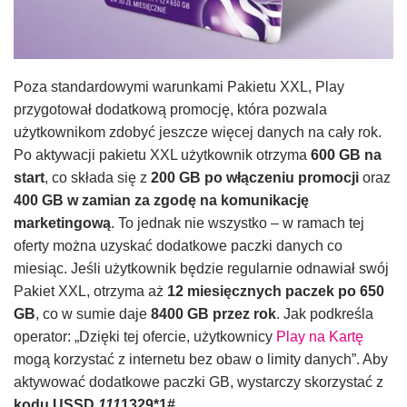
Poza standardowymi warunkami Pakietu XXL, Play
przygotował dodatkową promocję, która pozwala
użytkownikom zdobyć jeszcze więcej danych na cały rok.
Po aktywacji pakietu XXL użytkownik otrzyma
600 GB na
start
, co składa się z
200 GB po włączeniu promocji
oraz
400 GB w zamian za zgodę na komunikację
marketingową
. To jednak nie wszystko – w ramach tej
oferty można uzyskać dodatkowe paczki danych co
miesiąc. Jeśli użytkownik będzie regularnie odnawiał swój
Pakiet XXL, otrzyma aż
12 miesięcznych paczek po 650
GB
, co w sumie daje
8400 GB przez rok
. Jak podkreśla
operator: „Dzięki tej ofercie, użytkownicy
Play na Kartę
mogą korzystać z internetu bez obaw o limity danych”. Aby
aktywować dodatkowe paczki GB, wystarczy skorzystać z
kodu USSD
111
1329*1#
.