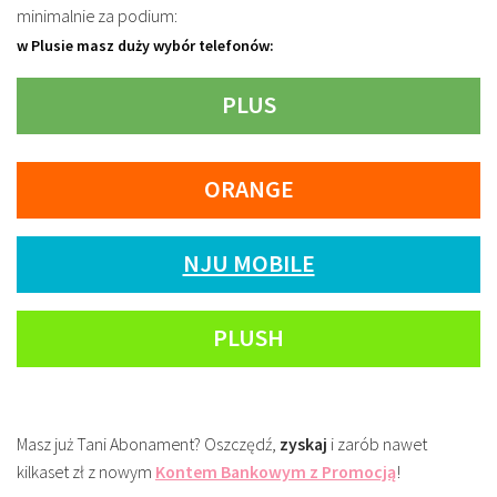
minimalnie za podium:
w Plusie masz duży wybór telefonów:
PLUS
ORANGE
NJU MOBILE
PLUSH
Masz już Tani Abonament? Oszczędź,
zyskaj
i zarób nawet
kilkaset zł z nowym
Kontem Bankowym z Promocją
!