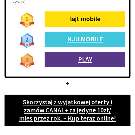
zyskać:
lajt mobile
NJU MOBILE
PLAY
+
Skorzystaj z wyjątkowej oferty i
zamów CANAL+ za jedyne 10zł/
mies przez rok. – Kup teraz online!