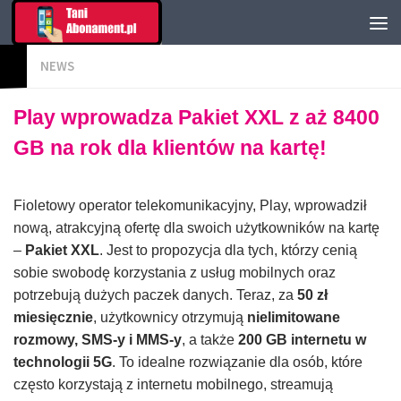
NEWS
Play wprowadza Pakiet XXL z aż 8400
GB na rok dla klientów na kartę!
Fioletowy operator telekomunikacyjny, Play, wprowadził
nową, atrakcyjną ofertę dla swoich użytkowników na kartę
–
Pakiet XXL
. Jest to propozycja dla tych, którzy cenią
sobie swobodę korzystania z usług mobilnych oraz
potrzebują dużych paczek danych. Teraz, za
50 zł
miesięcznie
, użytkownicy otrzymują
nielimitowane
rozmowy, SMS-y i MMS-y
, a także
200 GB internetu w
technologii 5G
. To idealne rozwiązanie dla osób, które
często korzystają z internetu mobilnego, streamują