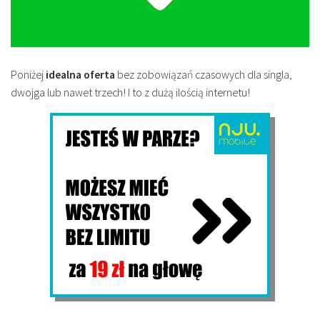
Poniżej
idealna oferta
bez zobowiązań czasowych dla singla,
dwojga lub nawet trzech! I to z dużą ilością internetu!