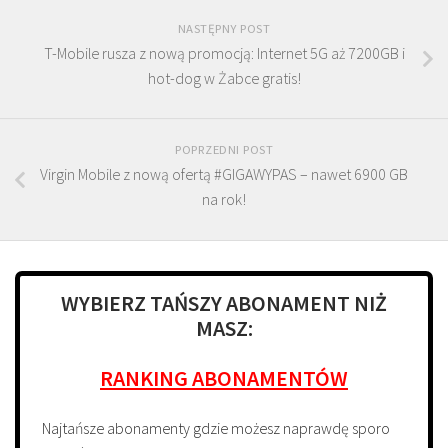
NASTĘPNY POST
T-Mobile rusza z nową promocją: Internet 5G aż 7200GB i
hot-dog w Żabce gratis!
POPRZEDNI POST
Virgin Mobile z nową ofertą #GIGAWYPAS – nawet 6900 GB
na rok!
WYBIERZ TAŃSZY ABONAMENT NIŻ
MASZ:
RANKING ABONAMENTÓW
Najtańsze abonamenty gdzie możesz naprawdę sporo