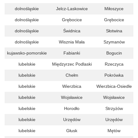
dolnośląskie
Jelcz-Laskowice
Miłoszyce
dolnośląskie
Grębocice
Grębocice
dolnośląskie
Świdnica
Słotwina
dolnośląskie
Wisznia Mała
Szymanów
kujawsko-pomorskie
Fabianki
Bogucin
lubelskie
Międzyrzec Podlaski
Rzeczyca
lubelskie
Chełm
Pokrówka
lubelskie
Wierzbica
Wierzbica-Osiedle
lubelskie
Wojsławice
Wojsławice
lubelskie
Horodło
Strzyżów
lubelskie
Urzędów
Urzędów
lubelskie
Głusk
Mętów