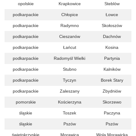
opolskie
Krapkowice
Steblów
podkarpackie
Chłopice
Łowce
podkarpackie
Radymno
Skołoszów
podkarpackie
Cieszanów
Dachnów
podkarpackie
Łańcut
Kosina
podkarpackie
Radomyśl Wielki
Partynia
podkarpackie
Stubno
Kalników
podkarpackie
Tyczyn
Borek Stary
podkarpackie
Zaleszany
Zbydniów
pomorskie
Kościerzyna
Skorzewo
śląskie
Toszek
Paczyna
śląskie
Pszów
Pszów
świętokrzyskie
Morawica
Wola Morawicka