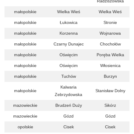
Radziszowska
małopolskie
Wielka Wieś
Wielka Wieś
małopolskie
Łukowica
Stronie
małopolskie
Korzenna
Wojnarowa
małopolskie
Czarny Dunajec
Chochołów
małopolskie
Oświęcim
Poręba Wielka
małopolskie
Oświęcim
Włosienica
małopolskie
Tuchów
Burzyn
Kalwaria
małopolskie
Stanisław Dolny
Zebrzydowska
mazowieckie
Brudzeń Duży
Sikórz
mazowieckie
Gózd
Gózd
opolskie
Cisek
Cisek