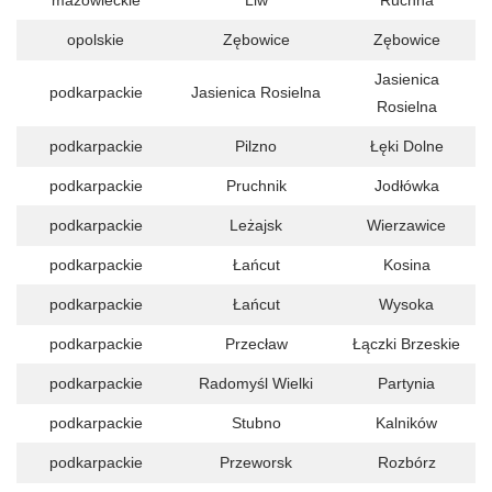
mazowieckie
Liw
Ruchna
opolskie
Zębowice
Zębowice
Jasienica
podkarpackie
Jasienica Rosielna
Rosielna
podkarpackie
Pilzno
Łęki Dolne
podkarpackie
Pruchnik
Jodłówka
podkarpackie
Leżajsk
Wierzawice
podkarpackie
Łańcut
Kosina
podkarpackie
Łańcut
Wysoka
podkarpackie
Przecław
Łączki Brzeskie
podkarpackie
Radomyśl Wielki
Partynia
podkarpackie
Stubno
Kalników
podkarpackie
Przeworsk
Rozbórz