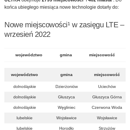
końca ubiegłego miesiąca nowe technologie dotarły do:
Nowe miejscowości¹ w zasięgu LTE –
wrzesień 2022
województwo
gmina
miejscowość
województwo
gmina
miejscowość
dolnośląskie
Dzierżoniów
Uciechów
dolnośląskie
Głuszyca
Głuszyca Górna
dolnośląskie
Węgliniec
Czerwona Woda
lubelskie
Wojsławice
Wojsławice
lubelskie
Horodło
Strzyżów