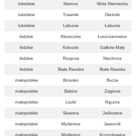
lubelskie
Niemce
Wola Niemiecka
lubelskie
Trawniki
Oleśniki
lubelskie
Łabunie
Łabunie
łódzkie
Kleszczów
Łuszczanowice
łódzkie
Koluszki
Gałków Mały
łódzkie
Rozprza
Niechcice
łódzkie
Biała Rawska
Biała Rawska
małopolskie
Brzesko
Bucze
małopolskie
Babice
Zagórze
małopolskie
Liszki
Rączna
małopolskie
Skawina
Jaśkowice
małopolskie
Myślenice
Jawornik
małopolskie
Myślenice
Krzyszkowice