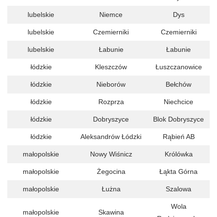
lubelskie
Niemce
Dys
lubelskie
Czemierniki
Czemierniki
lubelskie
Łabunie
Łabunie
łódzkie
Kleszczów
Łuszczanowice
łódzkie
Nieborów
Bełchów
łódzkie
Rozprza
Niechcice
łódzkie
Dobryszyce
Blok Dobryszyce
łódzkie
Aleksandrów Łódzki
Rąbień AB
małopolskie
Nowy Wiśnicz
Królówka
małopolskie
Żegocina
Łąkta Górna
małopolskie
Łużna
Szalowa
Wola
małopolskie
Skawina