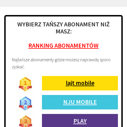
WYBIERZ TAŃSZY ABONAMENT NIŻ
MASZ:
RANKING ABONAMENTÓW
Najtańsze abonamenty gdzie możesz naprawdę sporo
zyskać:
lajt mobile
NJU MOBILE
PLAY