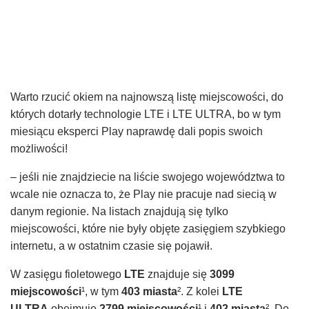
Warto rzucić okiem na najnowszą listę miejscowości, do
których dotarły technologie LTE i LTE ULTRA, bo w tym
miesiącu eksperci Play naprawdę dali popis swoich
możliwości!
– jeśli nie znajdziecie na liście swojego województwa to
wcale nie oznacza to, że Play nie pracuje nad siecią w
danym regionie. Na listach znajdują się tylko
miejscowości, które nie były objęte zasięgiem szybkiego
internetu, a w ostatnim czasie się pojawił.
W zasięgu fioletowego
LTE
znajduje się
3099
miejscowości
¹, w tym
403 miasta
². Z kolei
LTE
ULTRA
obejmuje
2799 miejscowości
¹ i
402 miasta
². Do