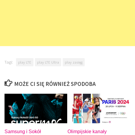
Tagi:
play LTE
play LTE Ultra
play zasięg
MOŻE CI SIĘ RÓWNIEŻ SPODOBA
Samsung i Sokół
Olimpijskie kanały