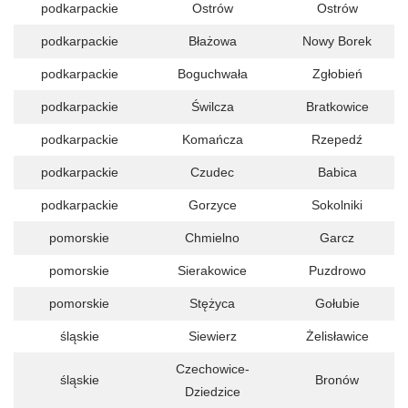
podkarpackie
Ostrów
Ostrów
podkarpackie
Błażowa
Nowy Borek
podkarpackie
Boguchwała
Zgłobień
podkarpackie
Świlcza
Bratkowice
podkarpackie
Komańcza
Rzepedź
podkarpackie
Czudec
Babica
podkarpackie
Gorzyce
Sokolniki
pomorskie
Chmielno
Garcz
pomorskie
Sierakowice
Puzdrowo
pomorskie
Stężyca
Gołubie
śląskie
Siewierz
Żelisławice
Czechowice-
śląskie
Bronów
Dziedzice