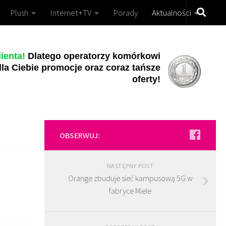
Plush
Internet+TV
Porady
Aktualności
ienta!
Dlatego operatorzy komórkowi
la Ciebie promocje oraz coraz tańsze
oferty!
OBSERWUJ:
NASTĘPNY POST
Orange zbuduje sieć kampusową 5G w
fabryce Miele