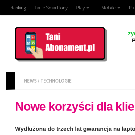
Ranking
Tanie Smartfony
Play
T Mobile
Plu
zy
P
NEWS
/
TECHNOLOGIE
Nowe korzyści dla kli
Wydłużona do trzech lat gwarancja na lapt