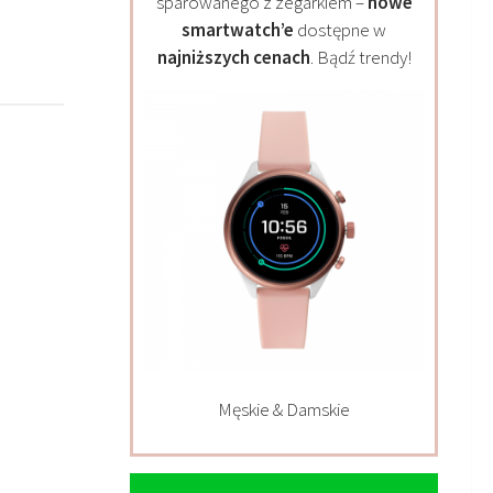
sparowanego z zegarkiem –
nowe
smartwatch’e
dostępne w
najniższych cenach
. Bądź trendy!
Męskie & Damskie