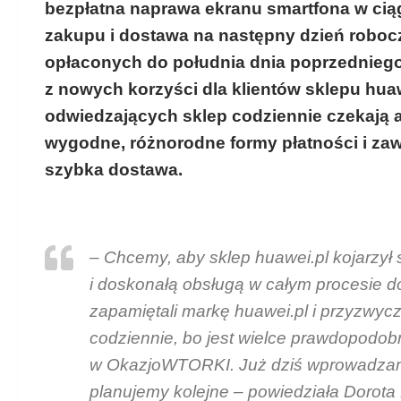
bezpłatna naprawa ekranu smartfona w cią
zakupu i dostawa na następny dzień roboc
opłaconych do południa dnia poprzedniego 
z nowych korzyści dla klientów sklepu huaw
odwiedzających sklep codziennie czekają 
wygodne, różnorodne formy płatności i z
szybka dostawa.
–
Chcemy, aby sklep huawei.pl kojarzył
i
doskonałą obsługą w całym procesie d
zapamiętali markę huawei.pl i przyzwycza
codziennie, bo jest wielce prawdopodobn
w
OkazjoW
TORKI
. Już dziś wprowadzam
planujemy kolejne
– powiedziała Dorota H