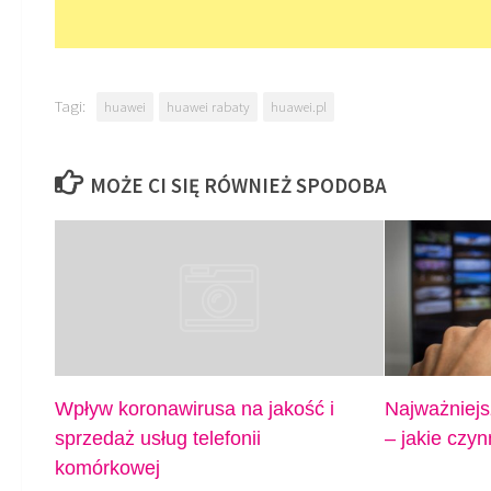
Tagi:
huawei
huawei rabaty
huawei.pl
MOŻE CI SIĘ RÓWNIEŻ SPODOBA
Wpływ koronawirusa na jakość i
Najważniejs
sprzedaż usług telefonii
– jakie czyn
komórkowej