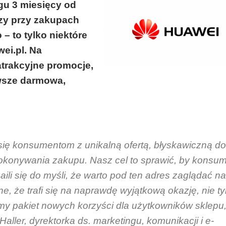
gu 3 miesięcy od
zy przy zakupach
– to tylko niektóre
ei.pl. Na
atrakcyjne promocje,
awsze darmowa,
 się konsumentom z unikalną ofertą, błyskawiczną d
okonywania zakupu. Nasz cel to sprawić, by konsu
ili się do myśli, że warto pod ten adres zaglądać n
e, że trafi się na napraw
d
ę wyjątkową okazję, nie ty
y pakiet nowych korzyści dla użytkowników sklepu,
aller, dyrektorka ds. marketingu, komunikacji i e-