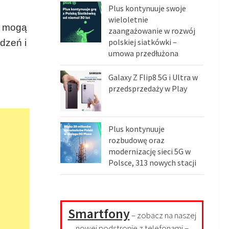
Plus kontynuuje swoje
wieloletnie
i mogą
zaangażowanie w rozwój
polskiej siatkówki –
dzeń i
umowa przedłużona
Galaxy Z Flip8 5G i Ultra w
przedsprzedaży w Play
Plus kontynuuje
rozbudowę oraz
modernizację sieci 5G w
Polsce, 313 nowych stacji
Smartfony
– zobacz na naszej
nowej podstronie z telefonami –