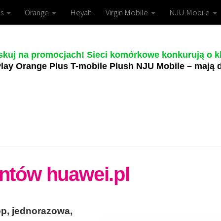
s
Orange
Heyah
Virgin Mobile
NJU Mobile
skuj na promocjach! Sieci komórkowe konkurują o kl
lay Orange Plus T-mobile Plush NJU Mobile – mają d
entów huawei.pl
op, jednorazowa,