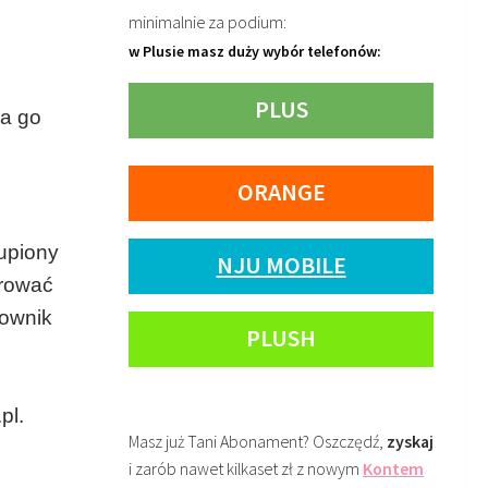
minimalnie za podium:
w Plusie masz duży wybór telefonów:
PLUS
ia go
ORANGE
kupiony
NJU MOBILE
trować
kownik
PLUSH
.
pl.
Masz już Tani Abonament? Oszczędź,
zyskaj
i zarób nawet kilkaset zł z nowym
Kontem