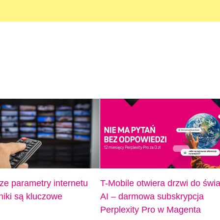
ze parametry internetu
T-Mobile otwiera drzwi do świa
niki są kluczowe
AI – darmowa subskrypcja
Perplexity Pro w Magenta