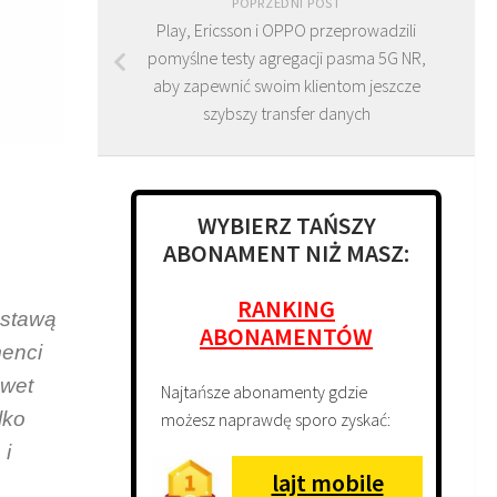
POPRZEDNI POST
Play, Ericsson i OPPO przeprowadzili
pomyślne testy agregacji pasma 5G NR,
aby zapewnić swoim klientom jeszcze
szybszy transfer danych
WYBIERZ TAŃSZY
ABONAMENT NIŻ MASZ:
RANKING
ostawą
ABONAMENTÓW
menci
awet
Najtańsze abonamenty gdzie
lko
możesz naprawdę sporo zyskać:
 i
lajt mobile