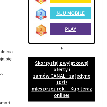
NJU MOBILE
PLAY
+
uletnia
ją się
Skorzystaj z wyjątkowej
oferty i
6.
zamów CANAL+ za jedyne
10zł/
mies przez rok. – Kup teraz
online!
smart