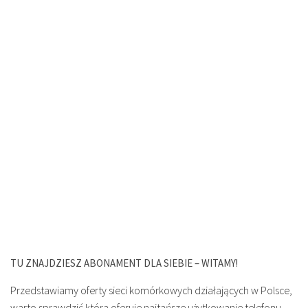
TU ZNAJDZIESZ ABONAMENT DLA SIEBIE – WITAMY!
Przedstawiamy oferty sieci komórkowych działających w Polsce,
warto sprawdzić która oferuje najtańsze użytkowanie telefonu.