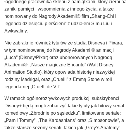
łagodnego pracownika sklepu z pamiątkami, który cierpi na
zaniki pamięci i wspomnienia z innego życia, a także
nominowany do Nagrody Akademii® film „Shang-Chi i
legenda dziesięciu pierścieni” z udziałem Simu Liu i
Awkwafiny.
Nie zabraknie również tytułów ze studia Disneya i Pixara,
w tym nominowanej do Nagrody Akademii® animacji
„Luca” (Disney/Pixar) oraz uhonorowanych Nagrodą
Akademii®: „Nasze magiczne Encanto” (Walt Disney
Animation Studio), który opowiada historię niezwykłej
rodziny Madrigal, oraz „Cruelli” z Emmą Stone w roli
legendarnej „Cruelli de Vil”.
W ramach ogólnorozrywkowych produkcji subskrybenci
Disney+ będą mogli zobaczyć takie tytuły jak hitowy serial
komediowy „Zbrodnie po sąsiedzku”, limitowane seriale:
„Pam i Tommy”, „The Kardashians” oraz „Simpsonowie”, a
także starsze sezony seriali, takich jak „Grey’s Anatomy: