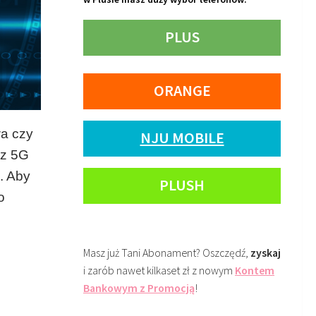
PLUS
ORANGE
wa czy
NJU MOBILE
 z 5G
. Aby
PLUSH
o
Masz już Tani Abonament? Oszczędź,
zyskaj
i zarób nawet kilkaset zł z nowym
Kontem
Bankowym z Promocją
!