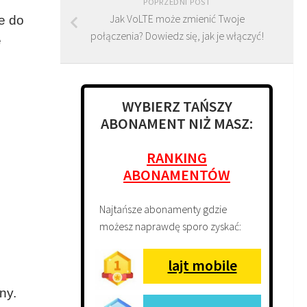
POPRZEDNI POST
Jak VoLTE może zmienić Twoje
ie do
połączenia? Dowiedz się, jak je włączyć!
e
WYBIERZ TAŃSZY
ABONAMENT NIŻ MASZ:
RANKING
ABONAMENTÓW
Najtańsze abonamenty gdzie
możesz naprawdę sporo zyskać:
lajt mobile
ny.