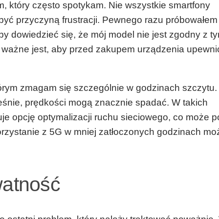
em, który często spotykam. Nie wszystkie smartfony
być przyczyną frustracji. Pewnego razu próbowałem
by dowiedzieć się, że mój model nie jest zgodny z t
 ważne jest, aby przed zakupem urządzenia upewnić
tórym zmagam się szczególnie w godzinach szczytu
eśnie, prędkości mogą znacznie spadać. W takich
ruje opcję optymalizacji ruchu sieciowego, co może 
orzystanie z 5G w mniej zatłoczonych godzinach mo
watność