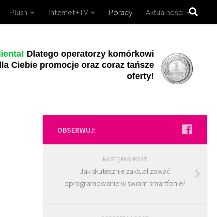
Plush
Internet+TV
Porady
Aktualności
ienta!
Dlatego operatorzy komórkowi
la Ciebie promocje oraz coraz tańsze
oferty!
OBSERWUJ:
NASTĘPNY POST
Jak skutecznie zaktualizować
oprogramowanie w swoim smartfonie?