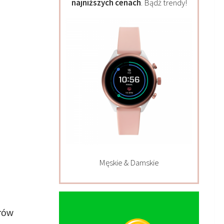
najniższych cenach
. Bądź trendy!
Męskie & Damskie
rów