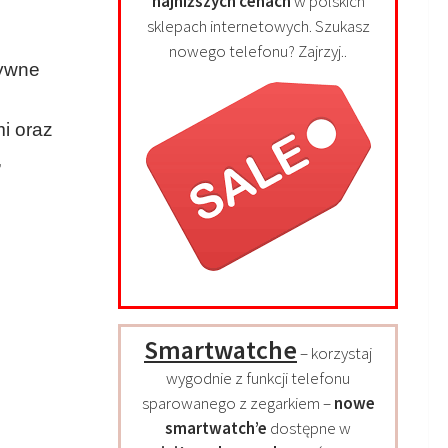
najniższych cenach
w polskich
sklepach internetowych. Szukasz
nowego telefonu? Zajrzyj..
tywne
i oraz
,
Smartwatche
– korzystaj
wygodnie z funkcji telefonu
sparowanego z zegarkiem –
nowe
smartwatch’e
dostępne w