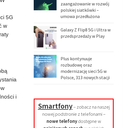
 W
zaangażowanie w rozwój
polskiej siatkówki –
umowa przedłużona
eci 5G
ć w
Galaxy Z Flip8 5G i Ultra w
raty
przedsprzedaży w Play
Plus kontynuuje
rozbudowę oraz
obą
modernizację sieci 5G w
Polsce, 313 nowych stacji
ystania
ów
ności i
Smartfony
– zobacz na naszej
nowej podstronie z telefonami –
nowe telefony
dostępne w