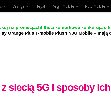
s
Orange
Heyah
Virgin Mobile
NJU Mobile
skuj na promocjach! Sieci komórkowe konkurują o kl
lay Orange Plus T-mobile Plush NJU Mobile – mają d
z siecią 5G i sposoby ich