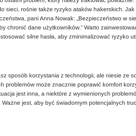
to ostatni problem, który należy traktować poważnie.
o sieci, rośnie także ryzyko ataków hakerskich. Jak
eczeństwa, pani Anna Nowak: „Bezpieczeństwo w si
y chronić dane użytkowników.” Warto zainwestowa
tosować silne hasła, aby zminimalizować ryzyko ut
z sposób korzystania z technologii, ale niesie ze s
ych problemów może znacznie poprawić komfort korz
ytuacja jest inna, a niektóre z wymienionych problem
 Ważne jest, aby być świadomym potencjalnych trud