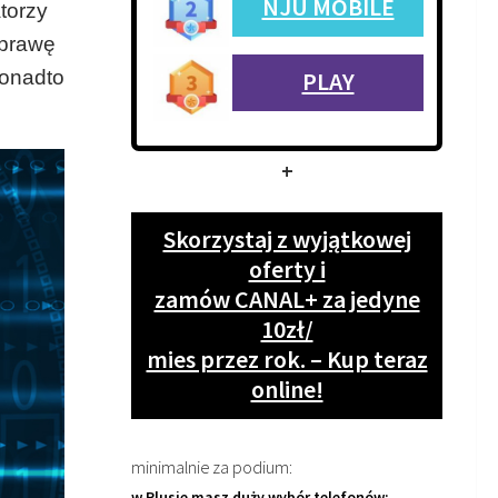
NJU MOBILE
atorzy
oprawę
Ponadto
PLAY
+
Skorzystaj z wyjątkowej
oferty i
zamów CANAL+ za jedyne
10zł/
mies przez rok. – Kup teraz
online!
minimalnie za podium:
w Plusie masz duży wybór telefonów: