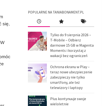
POPULARNE NA TANIABONAMENT.PL
ym
 się,
Tylko do 9 sierpnia 2026 –
T-Mobile – Odbierz
. W
darmowe 15 GB w Magenta
Moments i korzystaj z
wakacji bez ograniczeń
pomóc
że
Ochrona ekranu w Play –
teraz nowe ubezpieczenie
zabezpieczy nie tylko
smartfony, ale też
telewizory i laptopy
Plus kontynuuje swoje
wieloletnie