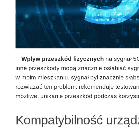
Wpływ przeszkód fizycznych
na sygnał 5G
inne przeszkody mogą znacznie osłabiać syg
w moim mieszkaniu, sygnał był znacznie słabsz
rozwiązać ten problem, rekomenduję testowani
możliwe, unikanie przeszkód podczas korzystan
Kompatybilność urząd