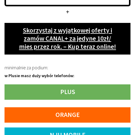
+
Skorzystaj z wyjątkowej oferty i
zamów CANAL+ za jedyne 10zł/
mies przez rok. – Kup teraz online!
minimalnie za podium:
w Plusie masz duży wybór telefonów:
PLUS
ORANGE
NJU MOBILE