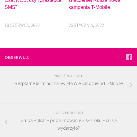
Czat RCS, czyli „następcę
znaczenie! Rusza nowa
SMS”
kampania T-Mobile
18 CZERWCA, 2020
26 STYCZNIA, 2022
OBSERWUJ:
NASTĘPNY POST
Bezpłatne 60 minut na Święta Wielkanocne od T-Mobile
POPRZEDNI POST
Grupa Polsat – podsumowanie 2020 roku – co się
wydarzyło?