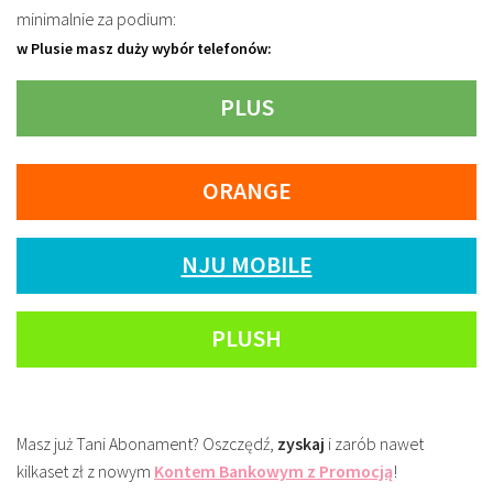
minimalnie za podium:
w Plusie masz duży wybór telefonów:
PLUS
ORANGE
NJU MOBILE
PLUSH
Masz już Tani Abonament? Oszczędź,
zyskaj
i zarób nawet
kilkaset zł z nowym
Kontem Bankowym z Promocją
!