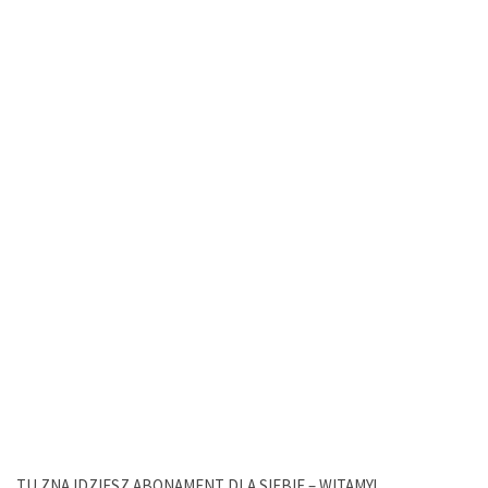
TU ZNAJDZIESZ ABONAMENT DLA SIEBIE – WITAMY!