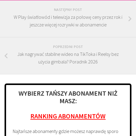
NASTĘPNY POST
W Play światłowód i telewizja za połowę ceny przez rok i
jeszcze więcej rozrywki w abonamencie
POPRZEDNI POST
Jak nagrywać stabilne wideo na TikToka i Reelsy bez
użycia gimbala? Poradnik 2026
WYBIERZ TAŃSZY ABONAMENT NIŻ
MASZ:
RANKING ABONAMENTÓW
Najtańsze abonamenty gdzie możesz naprawdę sporo