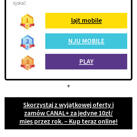
zyskać:
lajt mobile
NJU MOBILE
PLAY
+
Skorzystaj z wyjątkowej oferty i
zamów CANAL+ za jedyne 10zł/
mies przez rok. – Kup teraz online!