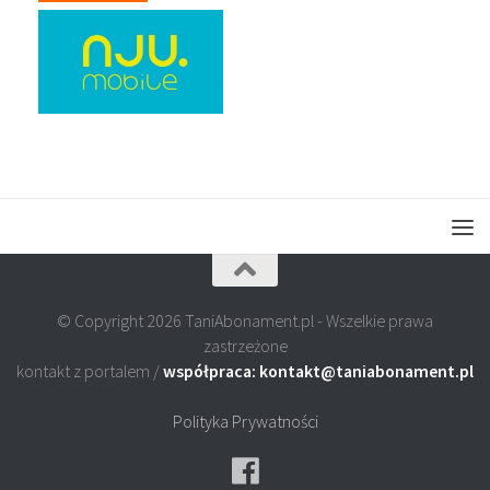
© Copyright 2026 TaniAbonament.pl - Wszelkie prawa
zastrzeżone
kontakt z portalem /
współpraca: kontakt@taniabonament.pl
Polityka Prywatności