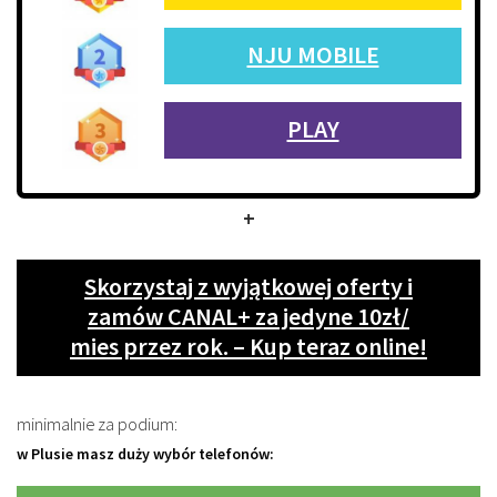
NJU MOBILE
PLAY
+
Skorzystaj z wyjątkowej oferty i
zamów CANAL+ za jedyne 10zł/
mies przez rok. – Kup teraz online!
minimalnie za podium:
w Plusie masz duży wybór telefonów: