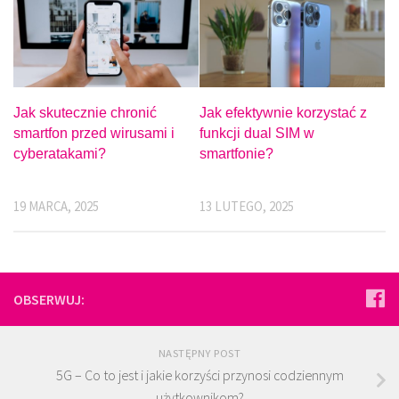
Jak skutecznie chronić
Jak efektywnie korzystać z
smartfon przed wirusami i
funkcji dual SIM w
cyberatakami?
smartfonie?
19 MARCA, 2025
13 LUTEGO, 2025
OBSERWUJ:
NASTĘPNY POST
5G – Co to jest i jakie korzyści przynosi codziennym
użytkownikom?