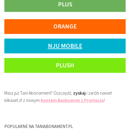
PLUS
ORANGE
NJU MOBILE
PLUSH
Masz już Tani Abonament? Oszczędź,
zyskaj
i zarób nawet
kilkaset zł z nowym
Kontem Bankowym z Promocją
!
POPULARNE NA TANIABONAMENT.PL