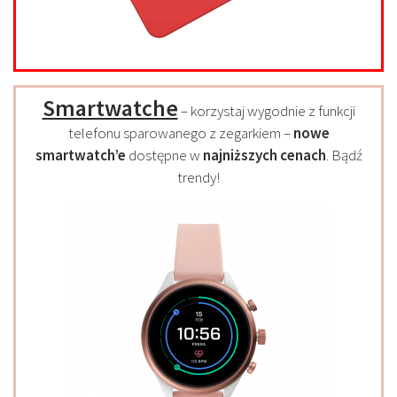
Smartwatche
– korzystaj wygodnie z funkcji
telefonu sparowanego z zegarkiem –
nowe
smartwatch’e
dostępne w
najniższych cenach
. Bądź
trendy!