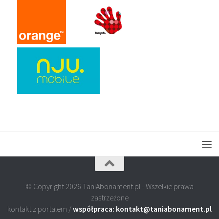
© Copyright 2026 TaniAbonament.pl - Wszelkie prawa
zastrzeżone
kontakt z portalem /
współpraca: kontakt@taniabonament.pl