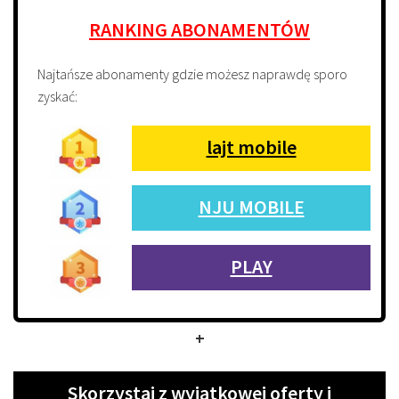
RANKING ABONAMENTÓW
Najtańsze abonamenty gdzie możesz naprawdę sporo
zyskać:
lajt mobile
NJU MOBILE
PLAY
+
Skorzystaj z wyjątkowej oferty i