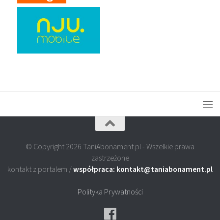
© Copyright 2026 TaniAbonament.pl - Wszelkie prawa
zastrzeżone
kontakt z portalem /
współpraca: kontakt@taniabonament.pl
Polityka Prywatności