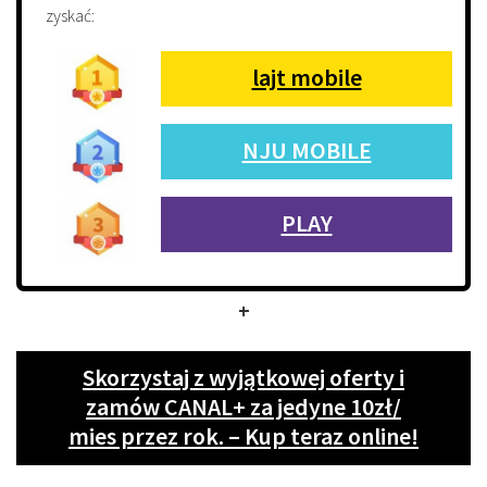
zyskać:
lajt mobile
NJU MOBILE
PLAY
+
Skorzystaj z wyjątkowej oferty i
zamów CANAL+ za jedyne 10zł/
mies przez rok. – Kup teraz online!