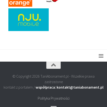
© Copyright 2026 TaniAbonament.pl - Wszelkie prawa
zastrzeżone
kontakt z portalem /
współpraca: kontakt@taniabonament.pl
Polityka Prywatności