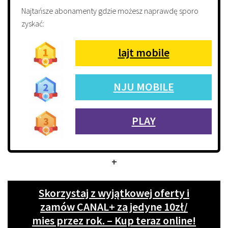
Najtańsze abonamenty gdzie możesz naprawdę sporo
zyskać:
lajt mobile
NJU MOBILE
PLAY
+
Skorzystaj z wyjątkowej oferty i
zamów CANAL+ za jedyne 10zł/
mies przez rok. – Kup teraz online!