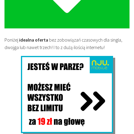
Poniżej
idealna oferta
bez zobowiązań czasowych dla singla,
dwojga lub nawet trzech! I to z dużą ilością internetu!