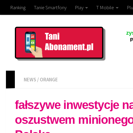
Ranking
Tanie Smartfony
Play
T Mobile
Plu
zy
P
NEWS
/
ORANGE
fałszywe inwestycje 
oszustwem minionego