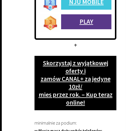
NJU MOBILE
PLAY
+
Skorzystaj z wyjątkowej
oferty i
zamów CANAL+ za jedyne
10zł/
mies przez rok. – Kup teraz
online!
minimalnie za podium:
w Plusie masz duży wybór telefonów: