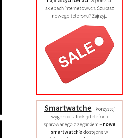
najniższych cenach
w polskich
sklepach internetowych. Szukasz
nowego telefonu? Zajrzyj..
Smartwatche
– korzystaj
wygodnie z funkcji telefonu
sparowanego z zegarkiem –
nowe
smartwatch’e
dostępne w