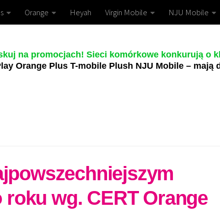
s
Orange
Heyah
Virgin Mobile
NJU Mobile
skuj na promocjach! Sieci komórkowe konkurują o kl
lay Orange Plus T-mobile Plush NJU Mobile – mają d
najpowszechniejszym
 roku wg. CERT Orange