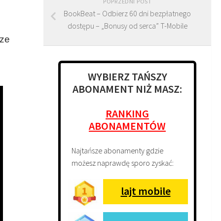
POPRZEDNI POST
BookBeat – Odbierz 60 dni bezpłatnego
dostępu – „Bonusy od serca” T-Mobile
 ze
WYBIERZ TAŃSZY
ABONAMENT NIŻ MASZ:
RANKING
ABONAMENTÓW
Najtańsze abonamenty gdzie
możesz naprawdę sporo zyskać:
lajt mobile