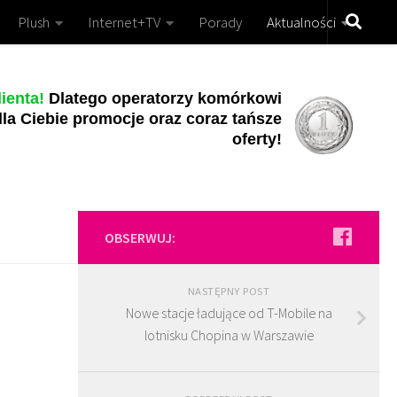
Plush
Internet+TV
Porady
Aktualności
ienta!
Dlatego operatorzy komórkowi
la Ciebie promocje oraz coraz tańsze
oferty!
OBSERWUJ:
NASTĘPNY POST
Nowe stacje ładujące od T-Mobile na
lotnisku Chopina w Warszawie