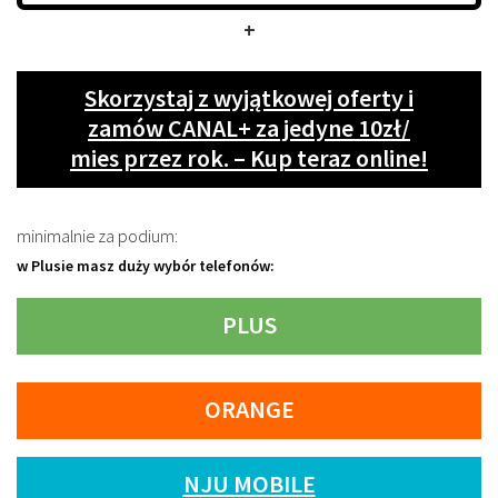
+
Skorzystaj z wyjątkowej oferty i
zamów CANAL+ za jedyne 10zł/
mies przez rok. – Kup teraz online!
minimalnie za podium:
w Plusie masz duży wybór telefonów:
PLUS
ORANGE
NJU MOBILE