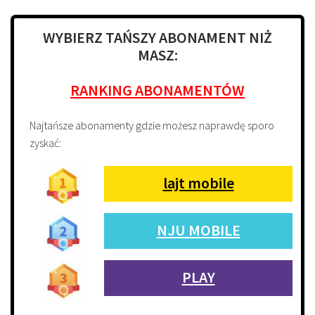
WYBIERZ TAŃSZY ABONAMENT NIŻ
MASZ:
RANKING ABONAMENTÓW
Najtańsze abonamenty gdzie możesz naprawdę sporo
zyskać:
lajt mobile
NJU MOBILE
PLAY