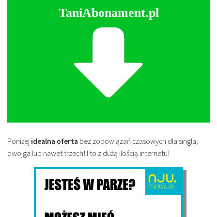
TaniAbonament.pl
Poniżej
idealna oferta
bez zobowiązań czasowych dla singla,
dwojga lub nawet trzech! I to z dużą ilością internetu!