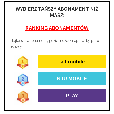
WYBIERZ TAŃSZY ABONAMENT NIŻ
MASZ:
RANKING ABONAMENTÓW
Najtańsze abonamenty gdzie możesz naprawdę sporo
zyskać:
lajt mobile
NJU MOBILE
PLAY