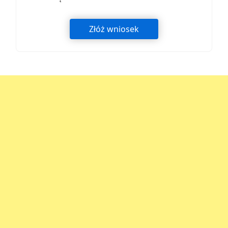
Złóż wniosek