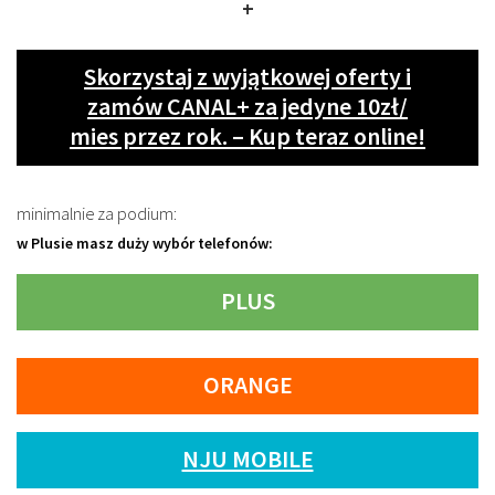
+
Skorzystaj z wyjątkowej oferty i
zamów CANAL+ za jedyne 10zł/
mies przez rok. – Kup teraz online!
minimalnie za podium:
w Plusie masz duży wybór telefonów:
PLUS
ORANGE
NJU MOBILE