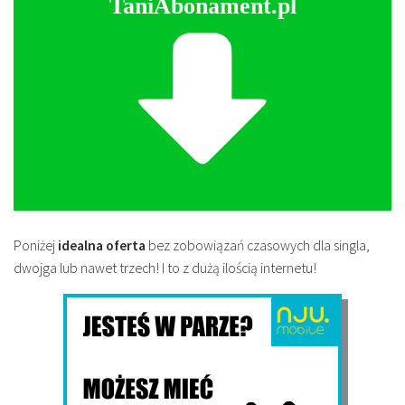
TaniAbonament.pl
Poniżej
idealna oferta
bez zobowiązań czasowych dla singla,
dwojga lub nawet trzech! I to z dużą ilością internetu!