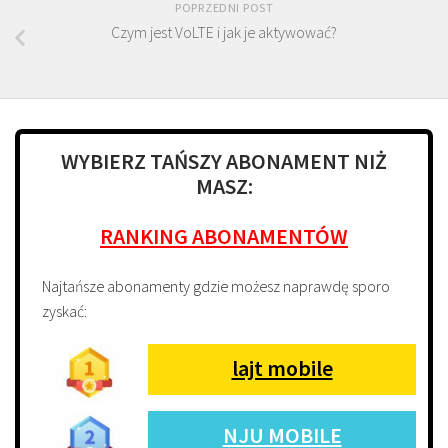
POPRZEDNI POST
Czym jest VoLTE i jak je aktywować?
WYBIERZ TAŃSZY ABONAMENT NIŻ
MASZ:
RANKING ABONAMENTÓW
Najtańsze abonamenty gdzie możesz naprawdę sporo
zyskać:
lajt mobile
NJU MOBILE